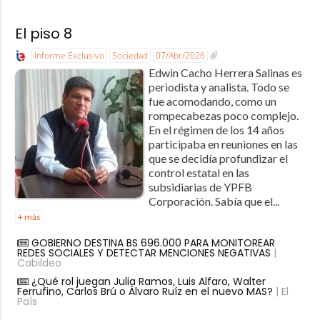
El piso 8
Informe Exclusivo
Sociedad
07/Abr/2026
Edwin Cacho Herrera Salinas es
periodista y analista. Todo se
fue acomodando, como un
rompecabezas poco complejo.
En el régimen de los 14 años
participaba en reuniones en las
que se decidía profundizar el
control estatal en las
subsidiarias de YPFB
Corporación. Sabía que el...
+ más
GOBIERNO DESTINA BS 696.000 PARA MONITOREAR
REDES SOCIALES Y DETECTAR MENCIONES NEGATIVAS
|
Cabildeo
¿Qué rol juegan Julia Ramos, Luis Alfaro, Walter
Ferrufino, Carlos Brú o Álvaro Ruíz en el nuevo MAS?
| El
País