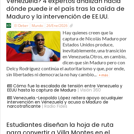
Venezuela? 4 expertos analizan hacia
dónde puede ir el país tras la caída de
Maduro y la intervención de EE.UU.
El Deber
Mundo
26/Ene/2026
Hay quienes creen que la
captura de Nicolás Maduro por
Estados Unidos produce,
inevitablemente, una transición
en Venezuela.Otros, en cambio,
dicen que sin Maduro pero con
Delcy Rodríguez continúa el autoritarismo y que, por ende,
sin libertades ni democracia no hay cambio...
+ más
Cómo fue la escalada de tensión entre Venezuela y
EEUU hasta la captura de Maduro
| Visión 360
Venezuela.-Leopoldo López reitera apoyo acualquier
intervención en Venezuela y acusa a Maduro de
narcotraficante
| Radio Fides
Estudiantes diseñan la hoja de ruta
para convertir a Villa Montes en el