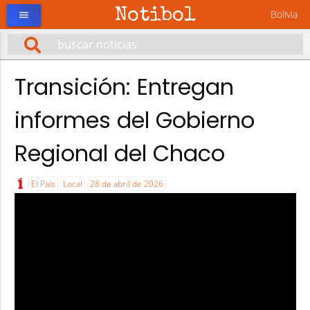
Notibol
Bolivia
menu
Transición: Entregan
informes del Gobierno
Regional del Chaco
El País
Local
28 de abril de 2026