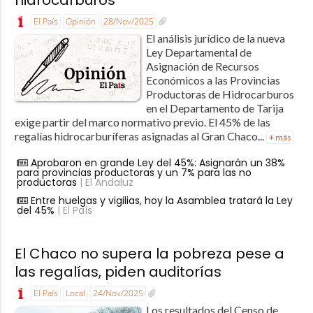
hidrocarburos
El País
Opinión
28/Nov/2025
El análisis jurídico de la nueva
Ley Departamental de
Asignación de Recursos
Económicos a las Provincias
Productoras de Hidrocarburos
en el Departamento de Tarija
exige partir del marco normativo previo. El 45% de las
regalías hidrocarburíferas asignadas al Gran Chaco...
+ más
Aprobaron en grande Ley del 45%: Asignarán un 38%
para provincias productoras y un 7% para las no
productoras
| El Andaluz
Entre huelgas y vigilias, hoy la Asamblea tratará la Ley
del 45%
| El País
El Chaco no supera la pobreza pese a
las regalías, piden auditorías
El País
Local
24/Nov/2025
Los resultados del Censo de