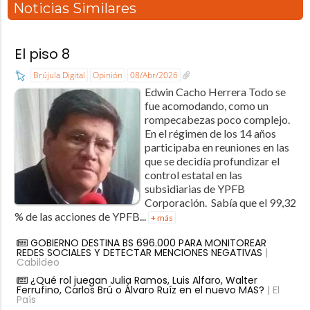
Noticias Similares
El piso 8
Brújula Digital
Opinión
08/Abr/2026
Edwin Cacho Herrera Todo se
fue acomodando, como un
rompecabezas poco complejo.
En el régimen de los 14 años
participaba en reuniones en las
que se decidía profundizar el
control estatal en las
subsidiarias de YPFB
Corporación. Sabía que el 99,32
% de las acciones de YPFB...
+ más
GOBIERNO DESTINA BS 696.000 PARA MONITOREAR
REDES SOCIALES Y DETECTAR MENCIONES NEGATIVAS
|
Cabildeo
¿Qué rol juegan Julia Ramos, Luis Alfaro, Walter
Ferrufino, Carlos Brú o Álvaro Ruíz en el nuevo MAS?
| El
País