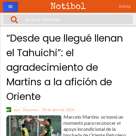
Notibol
Bolivia
menu
“Desde que llegué llenan
el Tahuichi”: el
agradecimiento de
Martins a la afición de
Oriente
eju!
Deportes
28 de abril de 2026
Marcelo Martins se tomó un
momento para reconocer el
apoyo incondicional de la
hinchada de Oriente Petrolero,