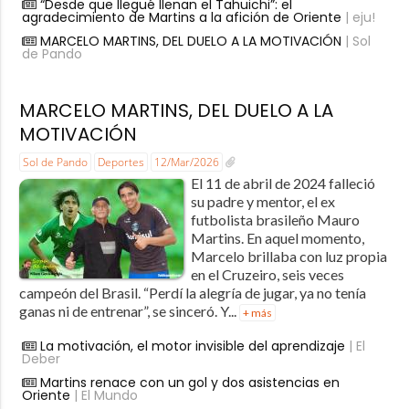
“Desde que llegué llenan el Tahuichi”: el
agradecimiento de Martins a la afición de Oriente
| eju!
MARCELO MARTINS, DEL DUELO A LA MOTIVACIÓN
| Sol
de Pando
MARCELO MARTINS, DEL DUELO A LA
MOTIVACIÓN
Sol de Pando
Deportes
12/Mar/2026
El 11 de abril de 2024 falleció
su padre y mentor, el ex
futbolista brasileño Mauro
Martins. En aquel momento,
Marcelo brillaba con luz propia
en el Cruzeiro, seis veces
campeón del Brasil. “Perdí la alegría de jugar, ya no tenía
ganas ni de entrenar”, se sinceró. Y...
+ más
La motivación, el motor invisible del aprendizaje
| El
Deber
Martins renace con un gol y dos asistencias en
Oriente
| El Mundo