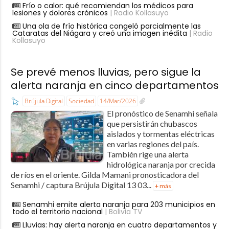
Frío o calor: qué recomiendan los médicos para
lesiones y dolores crónicos
| Radio Kollasuyo
Una ola de frío histórica congeló parcialmente las
Cataratas del Niágara y creó una imagen inédita
| Radio
Kollasuyo
Se prevé menos lluvias, pero sigue la
alerta naranja en cinco departamentos
Brújula Digital
Sociedad
14/Mar/2026
El pronóstico de Senamhi señala
que persistirán chubascos
aislados y tormentas eléctricas
en varias regiones del país.
También rige una alerta
hidrológica naranja por crecida
de ríos en el oriente. Gilda Mamani pronosticadora del
Senamhi / captura Brújula Digital 13 03...
+ más
Senamhi emite alerta naranja para 203 municipios en
todo el territorio nacional
| Bolivia TV
Lluvias: hay alerta naranja en cuatro departamentos y