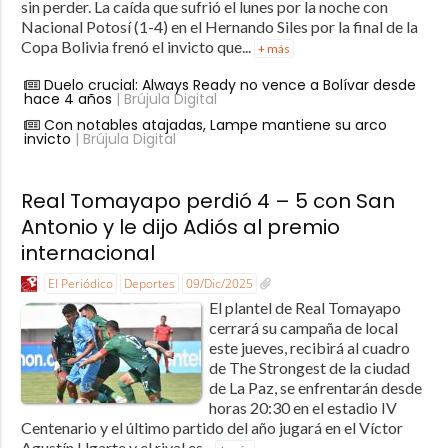
sin perder. La caída que sufrió el lunes por la noche con
Nacional Potosí (1-4) en el Hernando Siles por la final de la
Copa Bolivia frenó el invicto que...
+ más
Duelo crucial: Always Ready no vence a Bolívar desde
hace 4 años
| Brújula Digital
Con notables atajadas, Lampe mantiene su arco
invicto
| Brújula Digital
Real Tomayapo perdió 4 – 5 con San
Antonio y le dijo Adiós al premio
internacional
El Periódico
Deportes
09/Dic/2025
El plantel de Real Tomayapo
cerrará su campaña de local
este jueves, recibirá al cuadro
de The Strongest de la ciudad
de La Paz, se enfrentarán desde
horas 20:30 en el estadio IV
Centenario y el último partido del año jugará en el Víctor
Agustín Ugarte y el rival es...