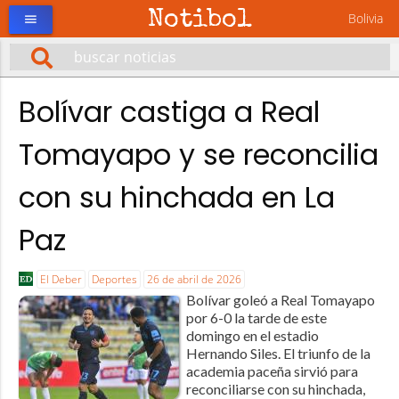
Notibol
Bolivia
menu
Bolívar castiga a Real
Tomayapo y se reconcilia
con su hinchada en La
Paz
El Deber
Deportes
26 de abril de 2026
Bolívar goleó a Real Tomayapo
por 6-0 la tarde de este
domingo en el estadio
Hernando Siles. El triunfo de la
academia paceña sirvió para
reconciliarse con su hinchada,