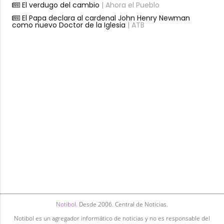
El verdugo del cambio
| Ahora el Pueblo
El Papa declara al cardenal John Henry Newman
como nuevo Doctor de la Iglesia
| ATB
Notibol
. Desde 2006. Central de Noticias.
Notibol es un agregador informático de noticias y no es responsable del