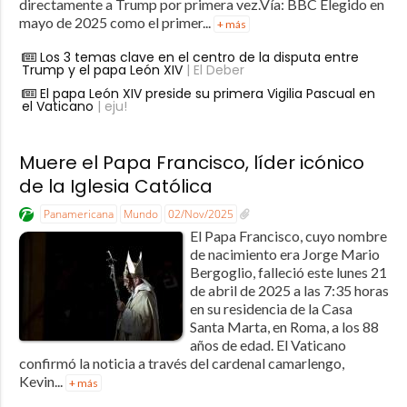
directamente a Trump por primera vez.Vía: BBC Elegido en
mayo de 2025 como el primer...
+ más
Los 3 temas clave en el centro de la disputa entre
Trump y el papa León XIV
| El Deber
El papa León XIV preside su primera Vigilia Pascual en
el Vaticano
| eju!
Muere el Papa Francisco, líder icónico
de la Iglesia Católica
Panamericana
Mundo
02/Nov/2025
El Papa Francisco, cuyo nombre
de nacimiento era Jorge Mario
Bergoglio, falleció este lunes 21
de abril de 2025 a las 7:35 horas
en su residencia de la Casa
Santa Marta, en Roma, a los 88
años de edad. El Vaticano
confirmó la noticia a través del cardenal camarlengo,
Kevin...
+ más