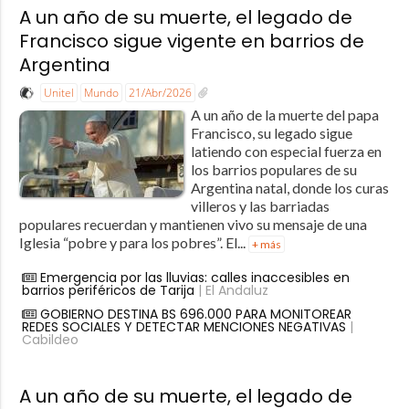
A un año de su muerte, el legado de
Francisco sigue vigente en barrios de
Argentina
Unitel
Mundo
21/Abr/2026
A un año de la muerte del papa
Francisco, su legado sigue
latiendo con especial fuerza en
los barrios populares de su
Argentina natal, donde los curas
villeros y las barriadas
populares recuerdan y mantienen vivo su mensaje de una
Iglesia “pobre y para los pobres”. El...
+ más
Emergencia por las lluvias: calles inaccesibles en
barrios periféricos de Tarija
| El Andaluz
GOBIERNO DESTINA BS 696.000 PARA MONITOREAR
REDES SOCIALES Y DETECTAR MENCIONES NEGATIVAS
|
Cabildeo
A un año de su muerte, el legado de