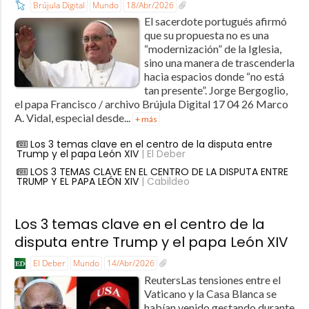
Brújula Digital
Mundo
18/Abr/2026
El sacerdote portugués afirmó
que su propuesta no es una
“modernización” de la Iglesia,
sino una manera de trascenderla
hacia espacios donde “no está
tan presente”. Jorge Bergoglio,
el papa Francisco / archivo Brújula Digital 17 04 26 Marco
A. Vidal, especial desde...
+ más
Los 3 temas clave en el centro de la disputa entre
Trump y el papa León XIV
| El Deber
LOS 3 TEMAS CLAVE EN EL CENTRO DE LA DISPUTA ENTRE
TRUMP Y EL PAPA LEÓN XIV
| Cabildeo
Los 3 temas clave en el centro de la
disputa entre Trump y el papa León XIV
El Deber
Mundo
14/Abr/2026
ReutersLas tensiones entre el
Vaticano y la Casa Blanca se
habían venido gestando durante