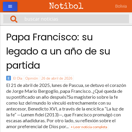
Notibol
Bolivia
menu
Papa Francisco: su
legado a un año de su
partida
El Día
Opinión
26 de abril de 2026
El 21 de abril de 2025, lunes de Pascua, se detuvo el corazón
de Jorge Mario Bergoglio, papa Francisco. ¿Qué queda de
su pontificado un año después?Su magisterio sobre la fe
como luz del mundo lo vinculó estrechamente con su
antecesor, Benedicto XVI, a través de la encíclica “La luz de
la fe” —Lumen fidei (2013)—, que Francisco promulgó con
escasas añadiduras. Por otro lado, su reflexión sobre el
amor preferencial de Dios por...
+ Leer noticia completa