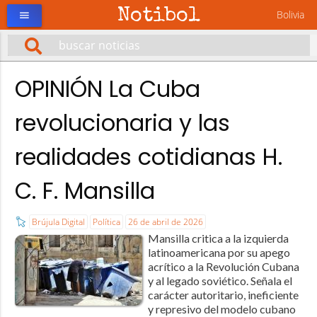
Notibol
Bolivia
menu
OPINIÓN La Cuba
revolucionaria y las
realidades cotidianas H.
C. F. Mansilla
Brújula Digital
Política
26 de abril de 2026
Mansilla critica a la izquierda
latinoamericana por su apego
acrítico a la Revolución Cubana
y al legado soviético. Señala el
carácter autoritario, ineficiente
y represivo del modelo cubano