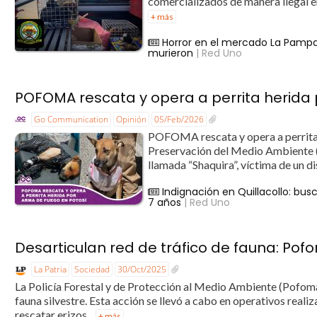
comercializados de manera ilegal en
+ más
Horror en el mercado La Pampa
murieron
| Red Uno
POFOMA rescata y opera a perrita herida
Go Communication
Opinión
05/Feb/2026
POFOMA rescata y opera a perrita h
Preservación del Medio Ambiente 
llamada “Shaquira”, víctima de un di
Indignación en Quillacollo: bu
7 años
| Red Uno
Desarticulan red de tráfico de fauna: Pof
La Patria
Sociedad
30/Oct/2025
La Policía Forestal y de Protección al Medio Ambiente (Pofoma)
fauna silvestre. Esta acción se llevó a cabo en operativos rea
rescatar erizos...
+ más