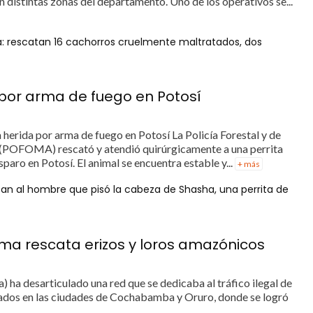
 distintas zonas del departamento. Uno de los operativos se...
: rescatan 16 cachorros cruelmente maltratados, dos
 por arma de fuego en Potosí
erida por arma de fuego en Potosí La Policía Forestal y de
(POFOMA) rescató y atendió quirúrgicamente a una perrita
sparo en Potosí. El animal se encuentra estable y...
+ más
scan al hombre que pisó la cabeza de Shasha, una perrita de
oma rescata erizos y loros amazónicos
 ha desarticulado una red que se dedicaba al tráfico ilegal de
lizados en las ciudades de Cochabamba y Oruro, donde se logró