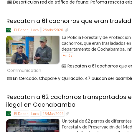
Desarticulan red de tráfico de fauna: Pofoma rescata eri
Rescatan a 61 cachorros que eran trasl
El Deber
Local
26/Abr/2026
La Policía Forestal y de Protecció
cachorros, que eran trasladados en
departamento de Cochabamba, infor
+ más
Rescatan a 61 cachorros que e
Communication
En Cercado, Chapare y Quillacollo, 47 buscan ser asamble
Rescatan a 62 cachorros transportados e
ilegal en Cochabamba
El Deber
Local
15/Mar/2026
Un total de 62 perros de diferente
Forestal y de Preservación del Me