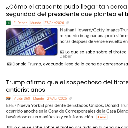
¿Cómo el atacante pudo llegar tan cerca 
seguridad del presidente que plantea el t
El Deber
Mundo
27/Abr/2026
Nathan Howard/Getty ImagesTrump,
me puedo imaginar una profesión m
horas después de verse envuelto en 
Lo que se sabe sobre el tirote
Deber
Donald Trump, evacuado ileso de la cena de corresponsale
Trump afirma que el sospechoso del tiro
anticristianos
Visión 360
Mundo
27/Abr/2026
EFE / Nueva YorkEl presidente de Estados Unidos, Donald Trum
ocurrido anoche en la Cena de Corresponsales de la Casa Blanc
basándose en un manifiesto y en información...
+ más
Lo que se sabe sobre el tiroteo ocurrido en la cena de co