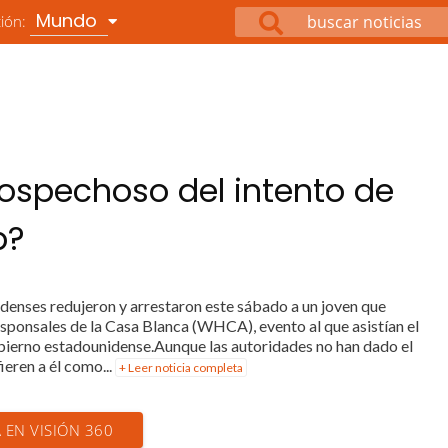
Mundo
ción:
 sospechoso del intento de
p?
idenses redujeron y arrestaron este sábado a un joven que
esponsales de la Casa Blanca (WHCA), evento al que asistían el
ierno estadounidense.Aunque las autoridades no han dado el
ieren a él como...
+ Leer noticia completa
A EN VISIÓN 360