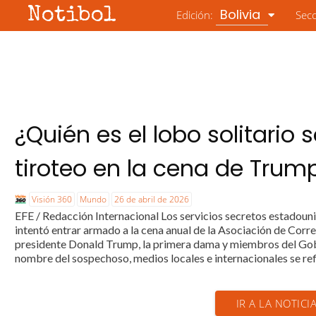
Notibol
Bolivia
Edición:
Sec
¿Quién es el lobo solitario
tiroteo en la cena de Trum
Visión 360
Mundo
26 de abril de 2026
EFE / Redacción Internacional Los servicios secretos estadoun
intentó entrar armado a la cena anual de la Asociación de Corr
presidente Donald Trump, la primera dama y miembros del Gob
nombre del sospechoso, medios locales e internacionales se ref
IR A LA NOTICI