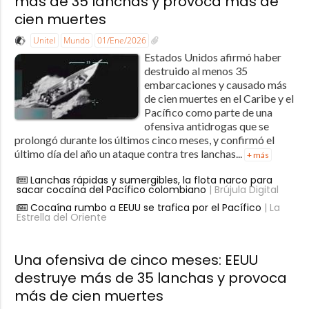
más de 35 lanchas y provoca más de
cien muertes
Unitel
Mundo
01/Ene/2026
Estados Unidos afirmó haber
destruido al menos 35
embarcaciones y causado más
de cien muertes en el Caribe y el
Pacífico como parte de una
ofensiva antidrogas que se
prolongó durante los últimos cinco meses, y confirmó el
último día del año un ataque contra tres lanchas...
+ más
Lanchas rápidas y sumergibles, la flota narco para
sacar cocaína del Pacífico colombiano
| Brújula Digital
Cocaína rumbo a EEUU se trafica por el Pacífico
| La
Estrella del Oriente
Una ofensiva de cinco meses: EEUU
destruye más de 35 lanchas y provoca
más de cien muertes