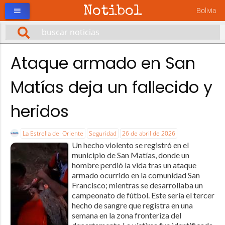
Notibol
Bolivia
menu
Ataque armado en San
Matías deja un fallecido y
heridos
La Estrella del Oriente
Seguridad
26 de abril de 2026
Un hecho violento se registró en el
municipio de San Matías, donde un
hombre perdió la vida tras un ataque
armado ocurrido en la comunidad San
Francisco; mientras se desarrollaba un
campeonato de fútbol. Este sería el tercer
hecho de sangre que registra en una
semana en la zona fronteriza del