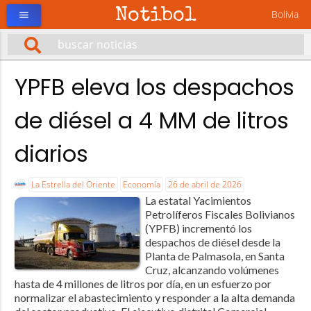
Notibol
Bolivia
menu
YPFB eleva los despachos
de diésel a 4 MM de litros
diarios
La Estrella del Oriente
Economía
26 de abril de 2026
La estatal Yacimientos
Petrolíferos Fiscales Bolivianos
(YPFB) incrementó los
despachos de diésel desde la
Planta de Palmasola, en Santa
Cruz, alcanzando volúmenes
hasta de 4 millones de litros por día, en un esfuerzo por
normalizar el abastecimiento y responder a la alta demanda