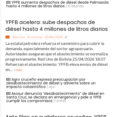
YPFB aumenta despachos de diésel desde Palmasola
hasta 4 millones de litros diarios
| El Mundo
YPFB acelera: sube despachos de
diésel hasta 4 millones de litros diarios
Red Uno
Economía
26/Abr/2026
La estatal petrolera refuerza el suministro para cubrir la
demanda, especialmente del sector agropecuario.
Autoridades aseguran que el abastecimiento se normaliza
progresivamente. Red Uno de Bolivia 25/04/2026 18:07
Refuerzan el abastecimiento: YPFB eleva envíos de diésel
en...
+ más
Agro cruceño expresa preocupación por
desabastecimiento de diésel y advierte sobre un
impacto catastrófico
| eju!
Asosur denuncia “desabastecimiento” de diésel en
Santa Cruz, se declara en emergencia y pide a YPFB
cumplir los compromisos
| Unitel
Ante filas en surtidores cruceños, YPFB