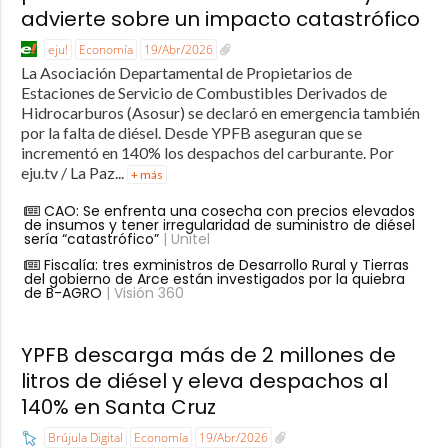
advierte sobre un impacto catastrófico
eju!
Economía
19/Abr/2026
La Asociación Departamental de Propietarios de
Estaciones de Servicio de Combustibles Derivados de
Hidrocarburos (Asosur) se declaró en emergencia también
por la falta de diésel. Desde YPFB aseguran que se
incrementó en 140% los despachos del carburante. Por
eju.tv / La Paz...
+ más
CAO: Se enfrenta una cosecha con precios elevados
de insumos y tener irregularidad de suministro de diésel
sería “catastrófico”
| Unitel
Fiscalía: tres exministros de Desarrollo Rural y Tierras
del gobierno de Arce están investigados por la quiebra
de B-AGRO
| Visión 360
YPFB descarga más de 2 millones de
litros de diésel y eleva despachos al
140% en Santa Cruz
Brújula Digital
Economía
19/Abr/2026