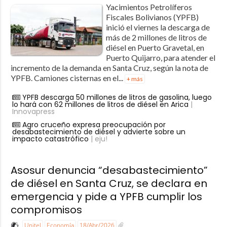
Yacimientos Petrolíferos
Fiscales Bolivianos (YPFB)
inició el viernes la descarga de
más de 2 millones de litros de
diésel en Puerto Gravetal, en
Puerto Quijarro, para atender el
incremento de la demanda en Santa Cruz, según la nota de
YPFB. Camiones cisternas en el...
+ más
YPFB descarga 50 millones de litros de gasolina, luego
lo hará con 62 millones de litros de diésel en Arica
|
Innovapress
Agro cruceño expresa preocupación por
desabastecimiento de diésel y advierte sobre un
impacto catastrófico
| eju!
Asosur denuncia “desabastecimiento”
de diésel en Santa Cruz, se declara en
emergencia y pide a YPFB cumplir los
compromisos
Unitel
Economía
18/Abr/2026