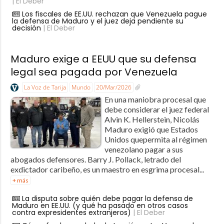
| El Deber
Los fiscales de EE.UU. rechazan que Venezuela pague
la defensa de Maduro y el juez deja pendiente su
decisión
| El Deber
Maduro exige a EEUU que su defensa
legal sea pagada por Venezuela
La Voz de Tarija
Mundo
20/Mar/2026
En una maniobra procesal que
debe considerar el juez federal
Alvin K. Hellerstein, Nicolás
Maduro exigió que Estados
Unidos quepermita al régimen
venezolano pagar a sus
abogados defensores. Barry J. Pollack, letrado del
exdictador caribeño, es un maestro en esgrima procesal...
+ más
La disputa sobre quién debe pagar la defensa de
Maduro en EE.UU. (y qué ha pasado en otros casos
contra expresidentes extranjeros)
| El Deber