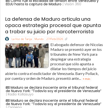
Cómo fue la escalada de tensión entre Venezuela y
EEUU hasta la captura de Maduro
| Visión 360
La defensa de Maduro articula una
opaca estrategia procesal que apunta
a trabar su juicio por narcoterrorista
La Voz de Tarija
Mundo
27/Feb/2026
El abogado defensor de Nicolas
Maduro se presentó ayer en los
tribunales de New York para
desplegar una estrategia
procesal que sólo apunta a
dilatar los tiempos del juicio
abierto contra el exdictador de Venezuela. Barry Pollack,
por cuenta y orden de Maduro, presentó ante...
+ más
Maduro se declara inocente ante el tribunal federal
de Nueva York: “Todavía soy el presidente de Venezuela”
| Radio Kollasuyo
Maduro se declara inocente ante el tribunal federal
de Nueva York: “Todavía soy el presidente de Venezuela”
| Oxígeno