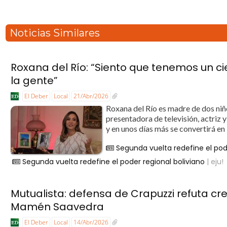
Noticias Similares
Roxana del Río: “Siento que tenemos un c
la gente”
El Deber
Local
21/Abr/2026
Roxana del Río es madre de dos niño
presentadora de televisión, actriz
y en unos días más se convertirá en l
Segunda vuelta redefine el pod
Segunda vuelta redefine el poder regional boliviano
| eju!
Mutualista: defensa de Crapuzzi refuta cr
Mamén Saavedra
El Deber
Local
14/Abr/2026