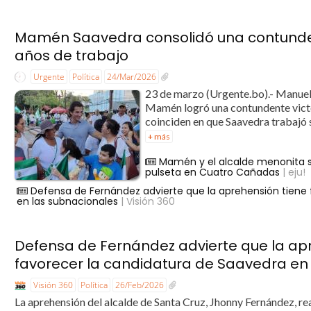
Mamén Saavedra consolidó una contunden
años de trabajo
Urgente
Política
24/Mar/2026
23 de marzo (Urgente.bo).- Manuel S
Mamén logró una contundente victor
coinciden en que Saavedra trabajó s
+ más
Mamén y el alcalde menonita 
pulseta en Cuatro Cañadas
| eju!
Defensa de Fernández advierte que la aprehensión tiene f
en las subnacionales
| Visión 360
Defensa de Fernández advierte que la apre
favorecer la candidatura de Saavedra en
Visión 360
Política
26/Feb/2026
La aprehensión del alcalde de Santa Cruz, Jhonny Fernández, rea