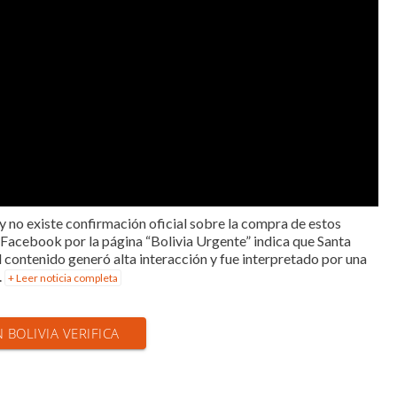
y no existe confirmación oficial sobre la compra de estos
n Facebook por la página “Bolivia Urgente” indica que Santa
l contenido generó alta interacción y fue interpretado por una
.
+ Leer noticia completa
N BOLIVIA VERIFICA