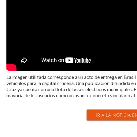
La imagen utilizada corresponde a un acto de entrega en Brasil 
vehículos para la capital cruceña. Una publicación difundida e
Cruz ya cuenta con una flota de buses eléctricos municipales. E
mayoría de los usuarios como un avance concreto vinculado al..
IR A LA NOTICIA E