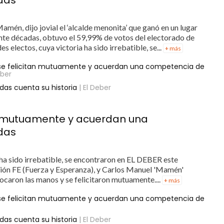
mén, dijo jovial el ‘alcalde menonita’ que ganó en un lugar
te décadas, obtuvo el 59,99% de votos del electorado de
 electos, cuya victoria ha sido irrebatible, se...
+ más
se felicitan mutuamente y acuerdan una competencia de
eber
das cuenta su historia
| El Deber
an mutuamente y acuerdan una
das
 ha sido irrebatible, se encontraron en EL DEBER este
ción FE (Fuerza y Esperanza), y Carlos Manuel 'Mamén'
ocaron las manos y se felicitaron mutuamente....
+ más
se felicitan mutuamente y acuerdan una competencia de
das cuenta su historia
| El Deber