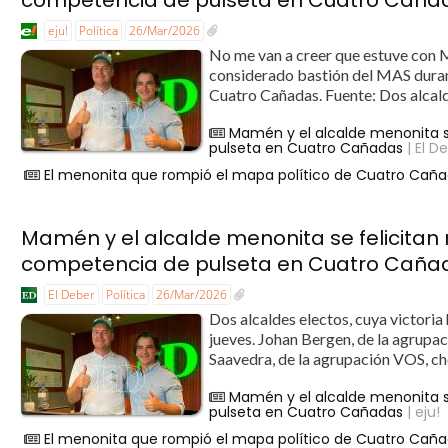
eju!
Política
26/Mar/2026
No me van a creer que estuve con Ma
considerado bastión del MAS duran
Cuatro Cañadas. Fuente: Dos alcaldes
Mamén y el alcalde menonita 
pulseta en Cuatro Cañadas
| El D
El menonita que rompió el mapa político de Cuatro Caña
Mamén y el alcalde menonita se felicit
competencia de pulseta en Cuatro Caña
El Deber
Política
26/Mar/2026
Dos alcaldes electos, cuya victoria
jueves. Johan Bergen, de la agrupa
Saavedra, de la agrupación VOS, ch
Mamén y el alcalde menonita 
pulseta en Cuatro Cañadas
| eju!
El menonita que rompió el mapa político de Cuatro Caña