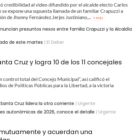
 credibilidad al video difundido por el alcalde electo Carlos
 se expone una supuesta llamada de un familiar Crapuzzi a
ión de Jhonny Fernández.Jerjes Justiniano,...
+ más
nuncian presuntos nexos entre familia Crapuzzi y la Alcaldía
ornada de este martes
| El Deber
nta Cruz y logra 10 de los 11 concejales
 control total del Concejo Municipal”, así calificó el
s de Políticas Públicas para la Libertad, a la victoria
anta Cruz lidera la otra corriente
| Urgente
iones autonómicas de 2026, conoce el detalle
| Urgente
an mutuamente y acuerdan una
das