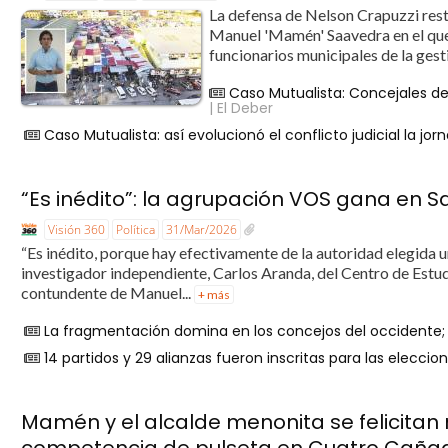
La defensa de Nelson Crapuzzi restó
Manuel 'Mamén' Saavedra en el que
funcionarios municipales de la gest
Caso Mutualista: Concejales de
| El Deber
Caso Mutualista: así evolucionó el conflicto judicial la j
“Es inédito”: la agrupación VOS gana en Sa
Visión 360
Política
31/Mar/2026
“Es inédito, porque hay efectivamente de la autoridad elegida un
investigador independiente, Carlos Aranda, del Centro de Estudio
contundente de Manuel...
+ más
La fragmentación domina en los concejos del occidente; S
14 partidos y 29 alianzas fueron inscritas para las elecc
Mamén y el alcalde menonita se felicit
competencia de pulseta en Cuatro Caña