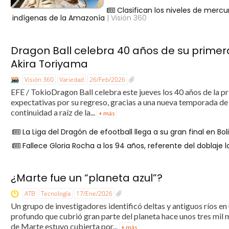
Clasifican los niveles de merc
indígenas de la Amazonía
| Visión 360
Dragon Ball celebra 40 años de su primer
Akira Toriyama
Visión 360
Variedad
26/Feb/2026
EFE / TokioDragon Ball celebra este jueves los 40 años de la 
expectativas por su regreso, gracias a una nueva temporada de 
continuidad a raíz de la...
+ más
La Liga del Dragón de efootball llega a su gran final en B
Fallece Gloria Rocha a los 94 años, referente del doblaje l
¿Marte fue un “planeta azul”?
ATB
Tecnología
17/Ene/2026
Un grupo de investigadores identificó deltas y antiguos ríos e
profundo que cubrió gran parte del planeta hace unos tres mil m
de Marte estuvo cubierta por...
+ más