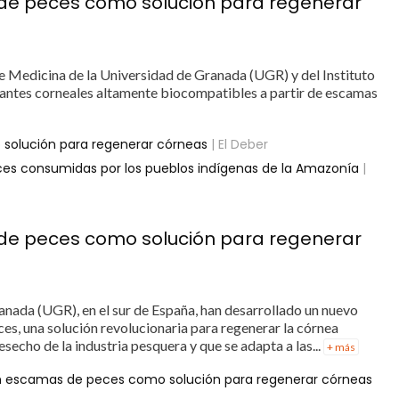
 de peces como solución para regenerar
de Medicina de la Universidad de Granada (UGR) y del Instituto
antes corneales altamente biocompatibles a partir de escamas
solución para regenerar córneas
| El Deber
eces consumidas por los pueblos indígenas de la Amazonía
|
 de peces como solución para regenerar
anada (UGR), en el sur de España, han desarrollado un nuevo
es, una solución revolucionaria para regenerar la córnea
echo de la industria pesquera y que se adapta a las...
+ más
on escamas de peces como solución para regenerar córneas