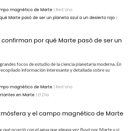
 campo magnético de Marte
| Red Uno
 qué Marte pasó de ser un planeta azul a un desierto rojo
|
SA confirman por qué Marte pasó de ser un
 grandes focos de estudio de la ciencia planetaria moderna. En
 recopilado información interesante y detallada sobre su
 campo magnético de Marte
| Red Uno
rtantes en Marte
| El Día
 atmósfera y el campo magnético de Marte
r qué ocurrió con el agua que alguna vez fluyó por Marte y si