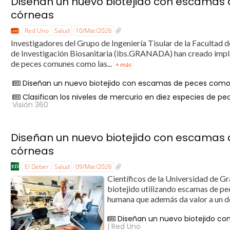
Diseñan un nuevo biotejido con escamas
córneas
Red Uno
Salud
10/Mar/2026
Investigadores del Grupo de Ingeniería Tisular de la Facultad 
de Investigación Biosanitaria (ibs.GRANADA) han creado impl
de peces comunes como las...
+ más
Diseñan un nuevo biotejido con escamas de peces como 
Clasifican los niveles de mercurio en diez especies de p
Visión 360
Diseñan un nuevo biotejido con escamas
córneas
El Deber
Salud
09/Mar/2026
Científicos de la Universidad de Gr
biotejido utilizando escamas de pec
humana que además da valor a un des
Diseñan un nuevo biotejido c
| Red Uno