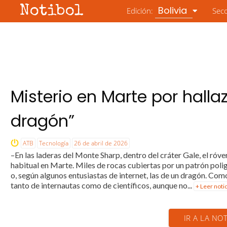
Notibol
Bolivia
Edición:
Sec
Misterio en Marte por hall
dragón”
ATB
Tecnología
26 de abril de 2026
–En las laderas del Monte Sharp, dentro del cráter Gale, el ró
habitual en Marte. Miles de rocas cubiertas por un patrón polig
o, según algunos entusiastas de internet, las de un dragón. Como
tanto de internautas como de científicos, aunque no...
+ Leer noti
IR A LA NOT