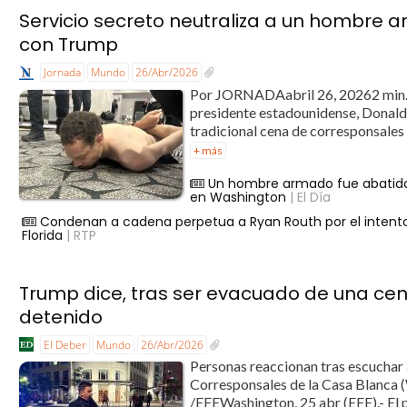
Servicio secreto neutraliza a un hombre 
con Trump
Jornada
Mundo
26/Abr/2026
Por JORNADAabril 26, 20262 min.
presidente estadounidense, Donald
tradicional cena de corresponsales
+ más
Un hombre armado fue abatido 
en Washington
| El Día
Condenan a cadena perpetua a Ryan Routh por el intent
Florida
| RTP
Trump dice, tras ser evacuado de una cen
detenido
El Deber
Mundo
26/Abr/2026
Personas reaccionan tras escuchar 
Corresponsales de la Casa Blanca
/EFEWashington, 25 abr (EFE).- El 