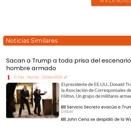
IR A LA NOTIC
Noticias Similares
Sacan a Trump a toda prisa del escenario
hombre armado
El País
Mundo
26/Abr/2026
El presidente de EE.UU., Donald T
la Asociación de Corresponsales de
Hilton. Un grupo de militares armad
Servicio Secreto evacúa a Tru
Deber
John Cena se despidió de la W