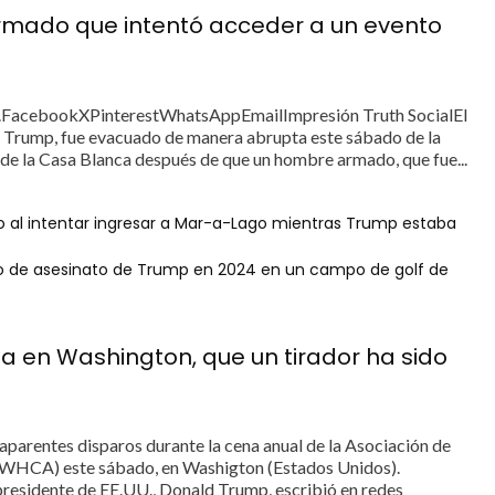
armado que intentó acceder a un evento
FacebookXPinterestWhatsAppEmailImpresión Truth SocialEl
 Trump, fue evacuado de manera abrupta este sábado de la
 de la Casa Blanca después de que un hombre armado, que fue...
al intentar ingresar a Mar-a-Lago mientras Trump estaba
o de asesinato de Trump en 2024 en un campo de golf de
a en Washington, que un tirador ha sido
aparentes disparos durante la cena anual de la Asociación de
 (WHCA) este sábado, en Washigton (Estados Unidos).
presidente de EE.UU., Donald Trump, escribió en redes