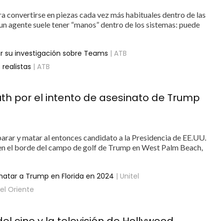
a convertirse en piezas cada vez más habituales dentro de las
un agente suele tener “manos” dentro de los sistemas: puede
r su investigación sobre Teams
| ATB
 realistas
| ATB
h por el intento de asesinato de Trump
arar y matar al entonces candidato a la Presidencia de EE.UU.
 en el borde del campo de golf de Trump en West Palm Beach,
atar a Trump en Florida en 2024
| Unitel
del Oriente
l cine y la televisión de Hollywood