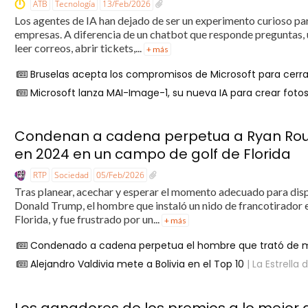
ATB
Tecnología
13/Feb/2026
Los agentes de IA han dejado de ser un experimento curioso par
empresas. A diferencia de un chatbot que responde preguntas, 
leer correos, abrir tickets,...
+ más
Bruselas acepta los compromisos de Microsoft para cerra
Microsoft lanza MAI-Image-1, su nueva IA para crear fotos
Condenan a cadena perpetua a Ryan Rout
en 2024 en un campo de golf de Florida
RTP
Sociedad
05/Feb/2026
Tras planear, acechar y esperar el momento adecuado para disp
Donald Trump, el hombre que instaló un nido de francotirador
Florida, y fue frustrado por un...
+ más
Condenado a cadena perpetua el hombre que trató de m
Alejandro Valdivia mete a Bolivia en el Top 10
| La Estrella 
Los ganadores de los premios a lo mejor de