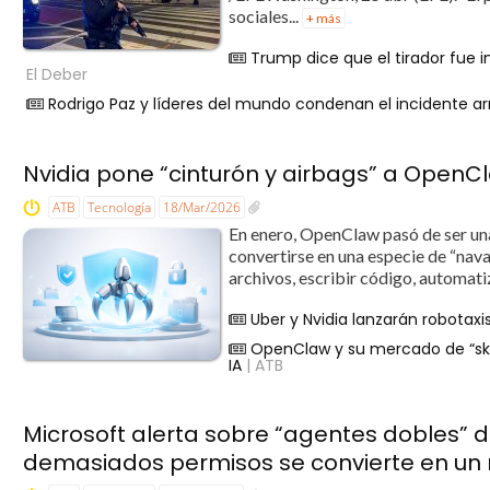
sociales...
+ más
Trump dice que el tirador fue i
El Deber
Rodrigo Paz y líderes del mundo condenan el incidente
Nvidia pone “cinturón y airbags” a OpenC
ATB
Tecnología
18/Mar/2026
En enero, OpenClaw pasó de ser una
convertirse en una especie de “nava
archivos, escribir código, automati
Uber y Nvidia lanzarán robotaxis
OpenClaw y su mercado de “ski
IA
| ATB
Microsoft alerta sobre “agentes dobles” d
demasiados permisos se convierte en un 