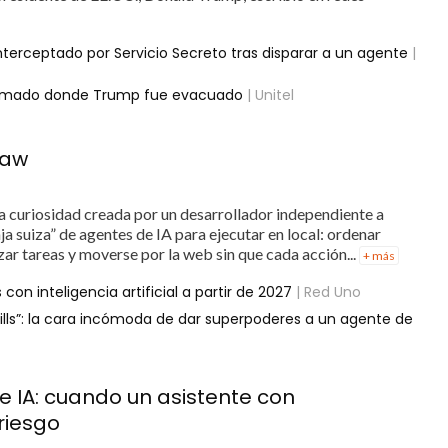
nterceptado por Servicio Secreto tras disparar a un agente
|
 armado donde Trump fue evacuado
| Unitel
law
 curiosidad creada por un desarrollador independiente a
ja suiza” de agentes de IA para ejecutar en local: ordenar
zar tareas y moverse por la web sin que cada acción...
+ más
 con inteligencia artificial a partir de 2027
| Red Uno
lls”: la cara incómoda de dar superpoderes a un agente de
e IA: cuando un asistente con
riesgo