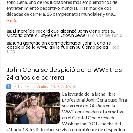
John Cena, uno de los luchadores más emblemáticos del
entretenimiento deportivo mundial. Tras más de dos
décadas de carrera, 16 campeonatos mundiales y una...
+ más
El increíble récord que alcanzó John Cena tras su
victoria ante AJ Styles en Crown Jewel
| La Voz de Tarija
¡Una generación conmocionada! John Cena se
despidió de la WWE: así le fue en su última pelea
| Red
Uno
John Cena se despidió de la WWE tras
24 años de carrera
El Día
Espectáculos
14/Dic/2025
La leyenda de la lucha libre
profesional John Cena puso fin a
su carrera de 24 años en la
WWE con una derrota emotiva
en el Capital One Arena de
Washington D.C.La noche del
sábado 13 de diciembre se vivió un ambiente de despedida