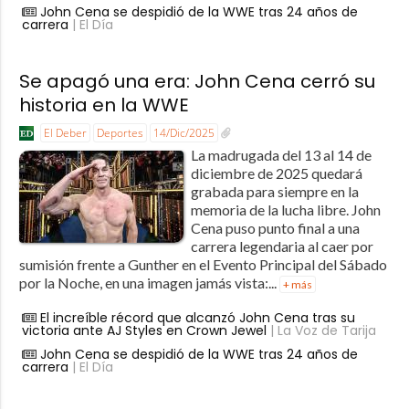
John Cena se despidió de la WWE tras 24 años de
carrera
| El Día
Se apagó una era: John Cena cerró su
historia en la WWE
El Deber
Deportes
14/Dic/2025
La madrugada del 13 al 14 de
diciembre de 2025 quedará
grabada para siempre en la
memoria de la lucha libre. John
Cena puso punto final a una
carrera legendaria al caer por
sumisión frente a Gunther en el Evento Principal del Sábado
por la Noche, en una imagen jamás vista:...
+ más
El increíble récord que alcanzó John Cena tras su
victoria ante AJ Styles en Crown Jewel
| La Voz de Tarija
John Cena se despidió de la WWE tras 24 años de
carrera
| El Día