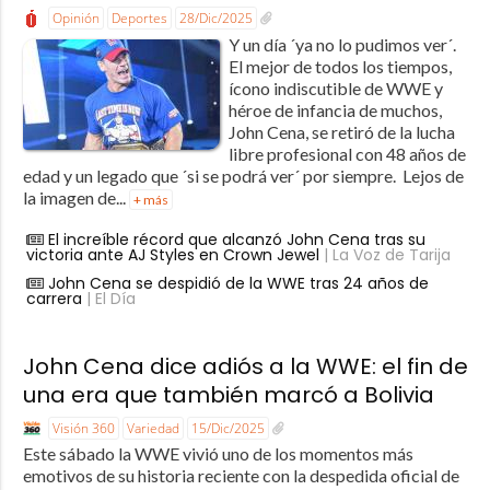
Opinión
Deportes
28/Dic/2025
Y un día ´ya no lo pudimos ver´.
El mejor de todos los tiempos,
ícono indiscutible de WWE y
héroe de infancia de muchos,
John Cena, se retiró de la lucha
libre profesional con 48 años de
edad y un legado que ´si se podrá ver´ por siempre. Lejos de
la imagen de...
+ más
El increíble récord que alcanzó John Cena tras su
victoria ante AJ Styles en Crown Jewel
| La Voz de Tarija
John Cena se despidió de la WWE tras 24 años de
carrera
| El Día
John Cena dice adiós a la WWE: el fin de
una era que también marcó a Bolivia
Visión 360
Variedad
15/Dic/2025
Este sábado la WWE vivió uno de los momentos más
emotivos de su historia reciente con la despedida oficial de