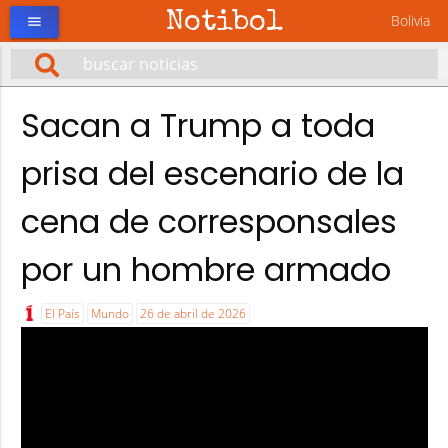
Notibol
Bolivia
menu
Sacan a Trump a toda
prisa del escenario de la
cena de corresponsales
por un hombre armado
El País
Mundo
26 de abril de 2026