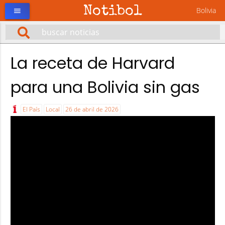
Notibol
Bolivia
menu
La receta de Harvard
para una Bolivia sin gas
El País
Local
26 de abril de 2026