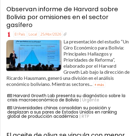
Observan informe de Harvard sobre
Bolivia por omisiones en el sector
gasífero
El País
Local
25/Abr/2026
La presentación del estudio “Un
Giro Económico para Bolivia:
Principales Hallazgos y
Prioridades de Reforma”,
elaborado por el Harvard
Growth Lab bajo la dirección de
Ricardo Hausmann, generó una división en el análisis
económico boliviano. Mientras sectores...
+ más
Harvard Growth Lab presenta su diagnóstico sobre la
crisis macroeconómica de Bolivia
| Urgente
Universidades chinas consolidan su posición y
desplazan a sus pares de Estados Unidos en ranking
global de producción académica
| RTP
El aceite de oliva se vincula con menor