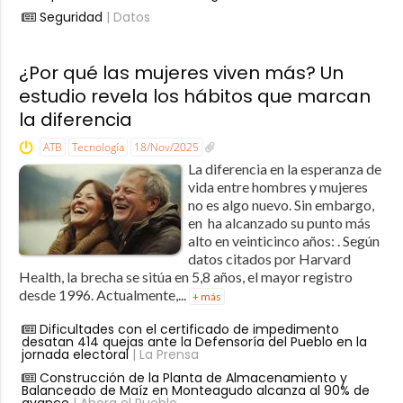
Seguridad
| Datos
¿Por qué las mujeres viven más? Un
estudio revela los hábitos que marcan
la diferencia
ATB
Tecnología
18/Nov/2025
La diferencia en la esperanza de
vida entre hombres y mujeres
no es algo nuevo. Sin embargo,
en ha alcanzado su punto más
alto en veinticinco años: . Según
datos citados por Harvard
Health, la brecha se sitúa en 5,8 años, el mayor registro
desde 1996. Actualmente,...
+ más
Dificultades con el certificado de impedimento
desatan 414 quejas ante la Defensoría del Pueblo en la
jornada electoral
| La Prensa
Construcción de la Planta de Almacenamiento y
Balanceado de Maíz en Monteagudo alcanza al 90% de
avance
| Ahora el Pueblo