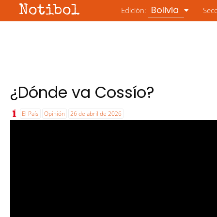
Notibol
Bolivia
Edición:
Sec
¿Dónde va Cossío?
El País
Opinión
26 de abril de 2026