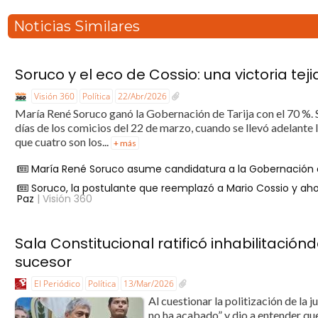
Noticias Similares
Soruco y el eco de Cossio: una victoria te
Visión 360
Política
22/Abr/2026
María René Soruco ganó la Gobernación de Tarija con el 70 %. 
días de los comicios del 22 de marzo, cuando se llevó adelante la
que cuatro son los...
+ más
María René Soruco asume candidatura a la Gobernación de 
Soruco, la postulante que reemplazó a Mario Cossio y ah
Paz
| Visión 360
Sala Constitucional ratificó inhabilitaci
sucesor
El Periódico
Política
13/Mar/2026
Al cuestionar la politización de la 
no ha acabado” y dio a entender que