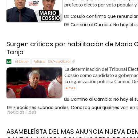
prefecto electo por voto popular y
Cossío confirma que renunciar 
Camino al Cambio: No hay el sus
Surgen críticas por habilitación de Mari
Tarija
El Deber
Política
05/Feb/2026
La determinación del Tribunal Elec
Cossío como candidato a gobernado
la organización política Camino De
+ más
Camino al Cambio: No hay el sus
Elecciones subnacionales: Conozca aquí quiénes van en b
Noticias Fides
ASAMBLEÍSTA DEL MAS ANUNCIA NUEVA DE