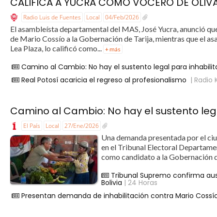
CALIFICA A YUCRA COMO VOCERO DE OLIV
Radio Luis de Fuentes
Local
04/Feb/2026
El asambleísta departamental del MAS, José Yucra, anunció que
de Mario Cossío a la Gobernación de Tarija, mientras que el
Lea Plaza, lo calificó como...
+ más
Camino al Cambio: No hay el sustento legal para inhabilit
Real Potosí acaricia el regreso al profesionalismo
| Radio 
Camino al Cambio: No hay el sustento lega
El País
Local
27/Ene/2026
Una demanda presentada por el ciu
en el Tribunal Electoral Departamen
como candidato a la Gobernación de
Tribunal Supremo confirma ause
Bolivia
| 24 Horas
Presentan demanda de inhabilitación contra Mario Cossí