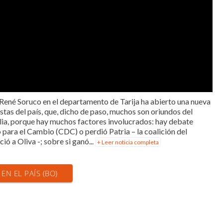
 René Soruco en el departamento de Tarija ha abierto una nueva
istas del país, que, dicho de paso, muchos son oriundos del
lia, porque hay muchos factores involucrados: hay debate
ara el Cambio (CDC) o perdió Patria – la coalición del
ó a Oliva -; sobre si ganó...
+ Leer noticia completa
 EN EL PAÍS (BO)