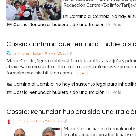
Redacción Central/Bolinfo/Tarija//
Camino al Cambio: No hay el sus
Cossío: Renunciar hubiera sido una traición
| El País
Cossío confirma que renunciar hubiera sid
24 Horas
Local
07/Mar/2026
Mario Cossío, figura emblemática de la política tarijeña y pri
atraviesa un momento crítico en su carrera mientras se prepara 
formalmente inhabilitado como...
+ más
Camino al Cambio: No hay el sustento legal para inhabilit
Cossío: Renunciar hubiera sido una traición
| El País
Cossío: Renunciar hubiera sido una traició
El País
Local
07/Mar/2026
Mario Cossío ha sido formalmente 
le cabe amparo constitucional y está