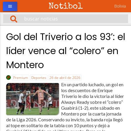
Notibol
Bolivia
menu
Gol del Triverio a los 93’: el
líder vence al “colero” en
Montero
Premium
Deportes
26 de abril de 2026
En un partido luchado, un gol en
los descuentos de Enrique
Triverio le dio la victoria al líder
Always Ready sobre el “colero”
Guabirá (1-2), este sábado en
Montero por la cuarta jornada
de la Liga 2026. Conservando su invicto, la banda roja llegó
al tope en solitario de la tabla con 10 puntos y dejó a