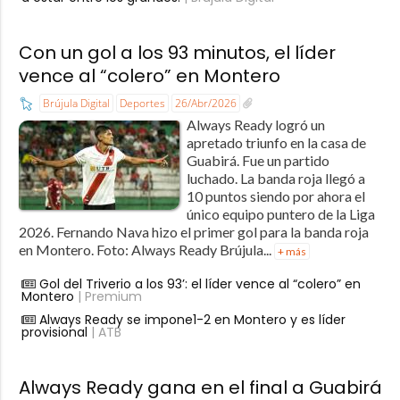
Con un gol a los 93 minutos, el líder
vence al “colero” en Montero
Brújula Digital
Deportes
26/Abr/2026
Always Ready logró un
apretado triunfo en la casa de
Guabirá. Fue un partido
luchado. La banda roja llegó a
10 puntos siendo por ahora el
único equipo puntero de la Liga
2026. Fernando Nava hizo el primer gol para la banda roja
en Montero. Foto: Always Ready Brújula...
+ más
Gol del Triverio a los 93’: el líder vence al “colero” en
Montero
| Premium
Always Ready se impone1-2 en Montero y es líder
provisional
| ATB
Always Ready gana en el final a Guabirá