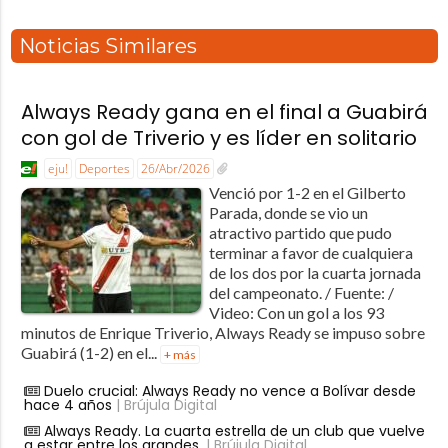
Noticias Similares
Always Ready gana en el final a Guabirá
con gol de Triverio y es líder en solitario
eju!
Deportes
26/Abr/2026
Venció por 1-2 en el Gilberto
Parada, donde se vio un
atractivo partido que pudo
terminar a favor de cualquiera
de los dos por la cuarta jornada
del campeonato. / Fuente: /
Video: Con un gol a los 93
minutos de Enrique Triverio, Always Ready se impuso sobre
Guabirá (1-2) en el...
+ más
Duelo crucial: Always Ready no vence a Bolívar desde
hace 4 años
| Brújula Digital
Always Ready. La cuarta estrella de un club que vuelve
a estar entre los grandes.
| Brújula Digital