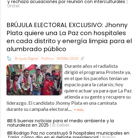
y rechaza acusaciones por reunión con interculturales
|
Unitel
BRÚJULA ELECTORAL EXCLUSIVO: Jhonny
Plata quiere una La Paz con hospitales
en cada distrito y energía limpia para el
alumbrado público
Brújula Digital
Política
04/Mar/2026
Durante años el radialista
dirigió el programa Proteste ya,
en el que los paceños tenían un
espacio para la catarsis; hoy
quiere actuar ya para que La Paz
atienda a su gente y recupere su
liderazgo.​ El candidato Jhonny Plata en una caminata
durante su campaña electoral....
+ más
6 buenas noticias para el medio ambiente y la
naturaleza en 2025
| El Deber
Rodrigo Paz no construyó 9 hospitales municipales en
Tarija, como dijo en el debate presidencial
| Bolivia