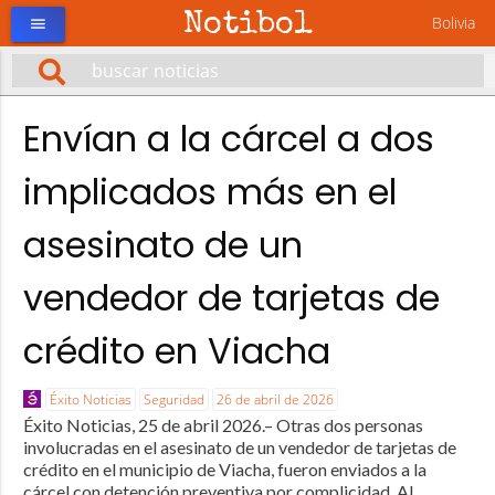
Notibol
Bolivia
menu
Envían a la cárcel a dos
implicados más en el
asesinato de un
vendedor de tarjetas de
crédito en Viacha
Éxito Noticias
Seguridad
26 de abril de 2026
Éxito Noticias, 25 de abril 2026.– Otras dos personas
involucradas en el asesinato de un vendedor de tarjetas de
crédito en el municipio de Viacha, fueron enviados a la
cárcel con detención preventiva por complicidad. Al