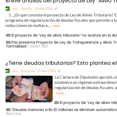
Breve análisis del proyecto de Ley “Alivio T
eju!
Opinión
25/Abr/2026
1. ¿En qué consiste el proyecto de Ley de Alivio Tributario? El
programa de regularización de deudas fiscales que permite a l
reducciones en multas e...
+ más
El proyecto de “Ley de alivio tributario” no avanza en la AL
Paz presenta Proyecto de Ley de Transparencia y Alivio Tr
formalidad
| Visión 360
¿Tiene deudas tributarias? Esto plantea el 
eju!
Economía
25/Abr/2026
La Cámara de Diputados aprobó, el
establece un régimen extraordinario
regularización de deudas fiscales, 
+ más
El proyecto de “Ley de alivio tr
“Deudas menores a Bs 10 millones se eliminan automática
Red Uno