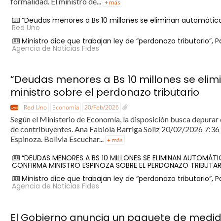
formalidad. El ministro de...
+ más
“Deudas menores a Bs 10 millones se eliminan automática
Red Uno
Ministro dice que trabajan ley de “perdonazo tributario”, 
Agencia de Noticias Fides
“Deudas menores a Bs 10 millones se eli
ministro sobre el perdonazo tributario
Red Uno
Economía
20/Feb/2026
Según el Ministerio de Economía, la disposición busca depurar 
de contribuyentes. Ana Fabiola Barriga Soliz 20/02/2026 7:36 
Espinoza. Bolivia Escuchar...
+ más
“DEUDAS MENORES A BS 10 MILLONES SE ELIMINAN AUTOMÁTIC
CONFIRMA MINISTRO ESPINOZA SOBRE EL PERDONAZO TRIBUTA
Ministro dice que trabajan ley de “perdonazo tributario”, 
Agencia de Noticias Fides
El Gobierno anuncia un paquete de medid