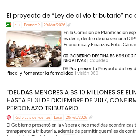
El proyecto de “Ley de alivio tributario” no
eju!
Economía
29/Mar/2026
En la Comisión de Planificación es
es decir, dentro de una semana DIP
Económica y Finanzas. Foto: Cámar
GOBIERNO DESTINA BS 696.000
NEGATIVAS
| Cabildeo
Paz presenta Proyecto de Ley de
fiscal y fomentar la formalidad
| Visión 360
“DEUDAS MENORES A BS 10 MILLONES SE E
HASTA EL 31 DE DICIEMBRE DE 2017, CONFI
PERDONAZO TRIBUTARIO
Radio Luis de Fuentes
Local
20/Feb/2026
El Gobierno presentó en la víspera cinco medidas económicas tr
transparencia tributaria, además de permitir que miles de cont