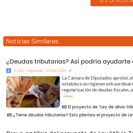
IR A LA NOTICI
Noticias Similares
¿Deudas tributarias? Así podría ayudarte e
El Día
Seguridad
25/Abr/2026
La Cámara de Diputados aprobó, el
establece un régimen extraordinario
regularización de deudas fiscales, 
+ más
El proyecto de “Ley de alivio tr
¿Tiene deudas tributarias? Esto plantea el proyecto de Ley