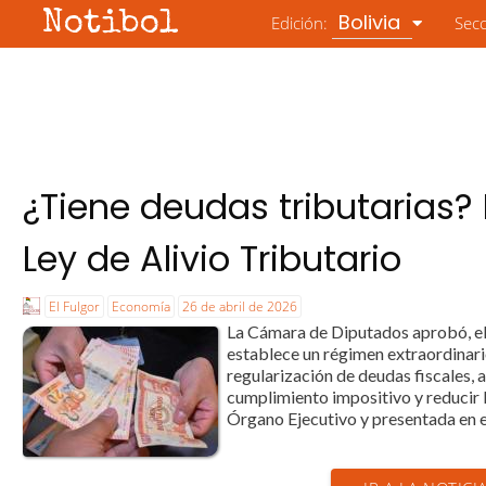
Notibol
Bolivia
Edición:
Sec
¿Tiene deudas tributarias? 
Ley de Alivio Tributario
El Fulgor
Economía
26 de abril de 2026
La Cámara de Diputados aprobó, el
establece un régimen extraordinario
regularización de deudas fiscales,
cumplimiento impositivo y reducir la
Órgano Ejecutivo y presentada en el