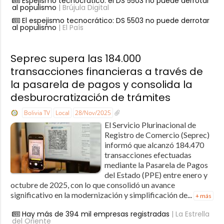
Espejismo tecnocrático: el DS 5503 no puede derrotar
al populismo
| Brújula Digital
El espejismo tecnocrático: DS 5503 no puede derrotar
al populismo
| El País
Seprec supera las 184.000
transacciones financieras a través de
la pasarela de pagos y consolida la
desburocratización de trámites
Bolivia TV
Local
28/Nov/2025
El Servicio Plurinacional de
Registro de Comercio (Seprec)
informó que alcanzó 184.470
transacciones efectuadas
mediante la Pasarela de Pagos
del Estado (PPE) entre enero y
octubre de 2025, con lo que consolidó un avance
significativo en la modernización y simplificación de...
+ más
Hay más de 394 mil empresas registradas
| La Estrella
del Oriente