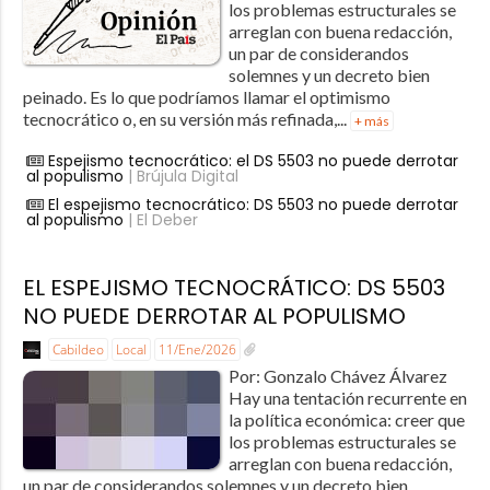
los problemas estructurales se
arreglan con buena redacción,
un par de considerandos
solemnes y un decreto bien
peinado. Es lo que podríamos llamar el optimismo
tecnocrático o, en su versión más refinada,...
+ más
Espejismo tecnocrático: el DS 5503 no puede derrotar
al populismo
| Brújula Digital
El espejismo tecnocrático: DS 5503 no puede derrotar
al populismo
| El Deber
EL ESPEJISMO TECNOCRÁTICO: DS 5503
NO PUEDE DERROTAR AL POPULISMO
Cabildeo
Local
11/Ene/2026
Por: Gonzalo Chávez Álvarez
Hay una tentación recurrente en
la política económica: creer que
los problemas estructurales se
arreglan con buena redacción,
un par de considerandos solemnes y un decreto bien