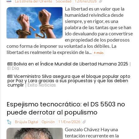
La Estrella del Oriente
Sociedad
12/Ene/2026
La libertad es un valor que la
humanidad reivindica desde
siempre, y en rigor, es una
palabra de las tantas que se han
ido devaluando para convertirse
en propiedad de los poderosos
como forma de imponer su voluntad a los débiles. La
libertad es realmente la expresión de la...
+ más
Bolivia en el Índice Mundial de Libertad Humana 2025
|
El Día
Viceministro Silva asegura que el bloque popular opto
por Paz y Lara gracias a sus propuestas y que las deben
cumplir
| Éxito Noticias
Espejismo tecnocrático: el DS 5503 no
puede derrotar al populismo
Brújula Digital
Opinión
11/Ene/2026
Gonzalo Chávez Hay una
tentación recurrente en la