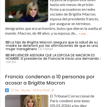
hasta seis meses de prisión
firme a acosadores en redes
sociales de Brigitte Macron,
esposa del presidente francés,
por asegurar en términos
denigrantes que era un hombre, bulos que dieron la vuelta al
mundo. Macron, de 48 años, y su esposa, de...
+ más
La hija de Brigitte Macron asegura que la salud de su
madre se deterioró por las afirmaciones de que es una
mujer transgénero
| El Deber
INFLUENCER ASEGURA QUE LA ESPOSA DE MACRON ES
HOMBRE: El presidente de Francia le inicia una demanda
|
Ver.bo
Francia: condenan a 10 personas por
acosar a Brigitte Macron
El Día
Mundo
05/Ene/2026
El Tribunal Correccional de
París condenó este lunes
(05.01.2026) a los diez