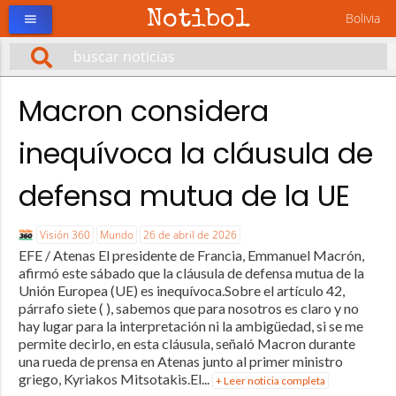
Notibol
Bolivia
menu
Macron considera
inequívoca la cláusula de
defensa mutua de la UE
Visión 360
Mundo
26 de abril de 2026
EFE / Atenas El presidente de Francia, Emmanuel Macrón,
afirmó este sábado que la cláusula de defensa mutua de la
Unión Europea (UE) es inequívoca.Sobre el artículo 42,
párrafo siete ( ), sabemos que para nosotros es claro y no
hay lugar para la interpretación ni la ambigüedad, si se me
permite decirlo, en esta cláusula, señaló Macron durante
una rueda de prensa en Atenas junto al primer ministro
griego, Kyriakos Mitsotakis.El...
+ Leer noticia completa