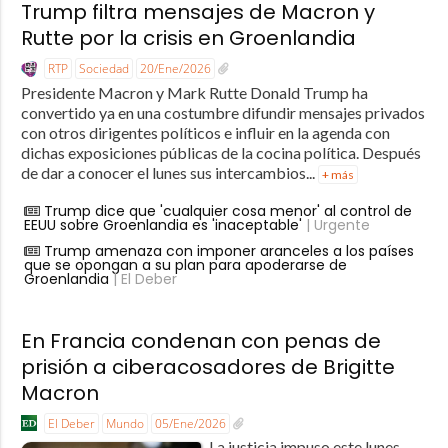
Trump filtra mensajes de Macron y
Rutte por la crisis en Groenlandia
RTP
Sociedad
20/Ene/2026
Presidente Macron y Mark Rutte Donald Trump ha
convertido ya en una costumbre difundir mensajes privados
con otros dirigentes políticos e influir en la agenda con
dichas exposiciones públicas de la cocina política. Después
de dar a conocer el lunes sus intercambios...
+ más
Trump dice que 'cualquier cosa menor' al control de
EEUU sobre Groenlandia es 'inaceptable'
| Urgente
Trump amenaza con imponer aranceles a los países
que se opongan a su plan para apoderarse de
Groenlandia
| El Deber
En Francia condenan con penas de
prisión a ciberacosadores de Brigitte
Macron
El Deber
Mundo
05/Ene/2026
La justicia impuso este lunes