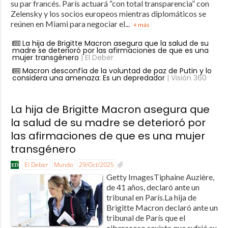
su par francés. París actuará “con total transparencia” con
Zelensky y los socios europeos mientras diplomáticos se
reúnen en Miami para negociar el...
+ más
La hija de Brigitte Macron asegura que la salud de su
madre se deterioró por las afirmaciones de que es una
mujer transgénero
| El Deber
Macron desconfía de la voluntad de paz de Putin y lo
considera una amenaza: Es un depredador
| Visión 360
La hija de Brigitte Macron asegura que
la salud de su madre se deterioró por
las afirmaciones de que es una mujer
transgénero
El Deber
Mundo
29/Oct/2025
Getty ImagesTiphaine Auzière,
de 41 años, declaró ante un
tribunal en París.La hija de
Brigitte Macron declaró ante un
tribunal de París que el
ciberacoso sexista que sufrió su