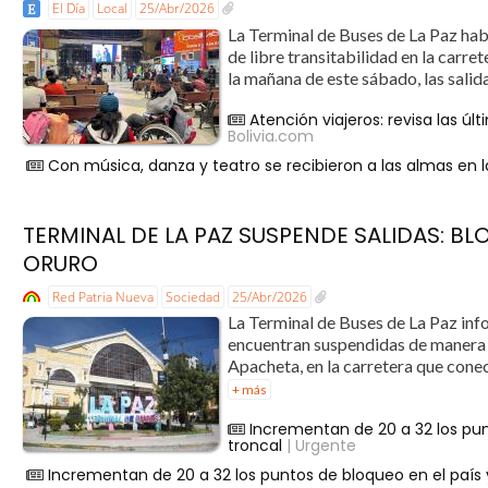
El Día
Local
25/Abr/2026
La Terminal de Buses de La Paz habil
de libre transitabilidad en la carr
la mañana de este sábado, las sali
Atención viajeros: revisa las ú
Bolivia.com
Con música, danza y teatro se recibieron a las almas en 
TERMINAL DE LA PAZ SUSPENDE SALIDAS: BL
ORURO
Red Patria Nueva
Sociedad
25/Abr/2026
La Terminal de Buses de La Paz info
encuentran suspendidas de manera 
Apacheta, en la carretera que cone
+ más
Incrementan de 20 a 32 los pun
troncal
| Urgente
Incrementan de 20 a 32 los puntos de bloqueo en el país y