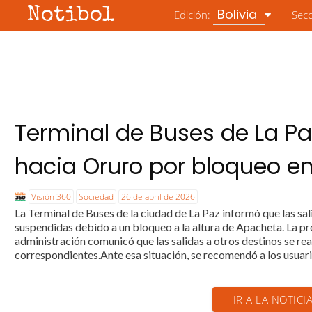
Notibol
Bolivia
Edición:
Sec
Terminal de Buses de La Pa
hacia Oruro por bloqueo e
Visión 360
Sociedad
26 de abril de 2026
La Terminal de Buses de la ciudad de La Paz informó que las s
suspendidas debido a un bloqueo a la altura de Apacheta. La pr
administración comunicó que las salidas a otros destinos se real
correspondientes.Ante esa situación, se recomendó a los usuari
IR A LA NOTICI