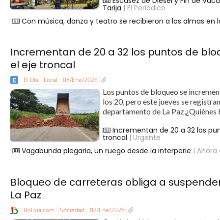
Escasez de Diésel y Fin de Vac
Tarija
| El Periódico
Con música, danza y teatro se recibieron a las almas en 
Incrementan de 20 a 32 los puntos de blo
el eje troncal
El Día
Local
08/Ene/2026
Los puntos de bloqueo se increment
los 20, pero este jueves se registra
departamento de La Paz,¿Quiénes b
Incrementan de 20 a 32 los pun
troncal
| Urgente
Vagabunda plegaria, un ruego desde la interperie
| Ahora 
Bloqueo de carreteras obliga a suspender
La Paz
Bolivia.com
Sociedad
07/Ene/2026