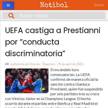
Notibol
Bolivia
menu
UEFA castiga a Prestianni
por “conducta
discriminatoria”
La Estrella del Oriente
Deportes
25 de abril de 2026
El escándalo tuvo
consecuencias. La UEFA
confirmó de manera oficial la
sanción contra Gianluca
Prestianni, quien fue suspendido
por seis partidos tras su cruce
con Vinícius Júnior en la Champions League. El hecho
ocurrió durante el partido entre Benfica y Real Madrid el