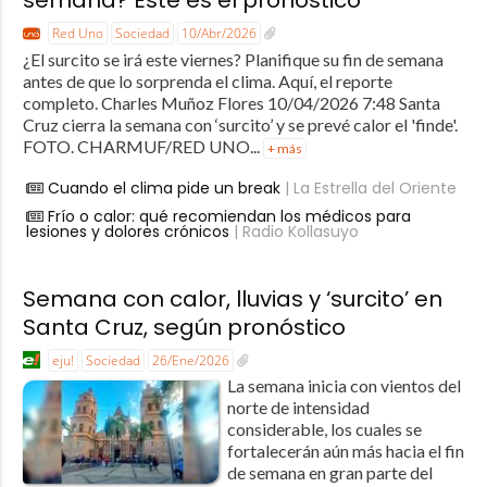
Red Uno
Sociedad
10/Abr/2026
¿El surcito se irá este viernes? Planifique su fin de semana
antes de que lo sorprenda el clima. Aquí, el reporte
completo. Charles Muñoz Flores 10/04/2026 7:48 Santa
Cruz cierra la semana con ‘surcito’ y se prevé calor el 'finde'.
FOTO. CHARMUF/RED UNO...
+ más
Cuando el clima pide un break
| La Estrella del Oriente
Frío o calor: qué recomiendan los médicos para
lesiones y dolores crónicos
| Radio Kollasuyo
Semana con calor, lluvias y ‘surcito’ en
Santa Cruz, según pronóstico
eju!
Sociedad
26/Ene/2026
La semana inicia con vientos del
norte de intensidad
considerable, los cuales se
fortalecerán aún más hacia el fin
de semana en gran parte del