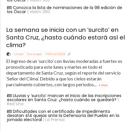
los Óscar
| Visión 360
Conozca la lista de nominaciones de la 98 edición de
los Óscar
| Visión 360
La semana se inicia con un ‘surcito’ en
Santa Cruz, ¿hasta cuándo estará así el
clima?
Unitel
Sociedad
19/Ene/2026
El ingreso de un ‘surcito’ con lluvias moderadas a fuertes es
pronosticado para este lunes y martes en todo el
departamento de Santa Cruz, según el reporte del servicio
‘Señor del Clima’. Debido a que los cielos estarán
parcialmente cubiertos, con largos periodos...
+ más
Lluvias y ‘surcito’ marcan el inicio de las inscripciones
escolares en Santa Cruz: ¿hasta cuándo se quedará?
|
Red Uno
Dificultades con el certificado de impedimento
desatan 414 quejas ante la Defensoría del Pueblo en la
jornada electoral
| La Prensa