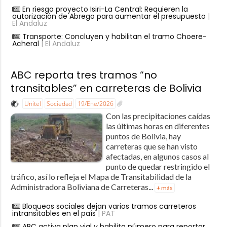
En riesgo proyecto Isiri-La Central: Requieren la
autorización de Abrego para aumentar el presupuesto
|
El Andaluz
Transporte: Concluyen y habilitan el tramo Choere-
Acheral
| El Andaluz
ABC reporta tres tramos “no
transitables” en carreteras de Bolivia
Unitel
Sociedad
19/Ene/2026
Con las precipitaciones caídas
las últimas horas en diferentes
puntos de Bolivia, hay
carreteras que se han visto
afectadas, en algunos casos al
punto de quedar restringido el
tráfico, así lo refleja el Mapa de Transitabilidad de la
Administradora Boliviana de Carreteras...
+ más
Bloqueos sociales dejan varios tramos carreteros
intransitables en el país
| PAT
ABC activa plan vial y habilita número para reportar