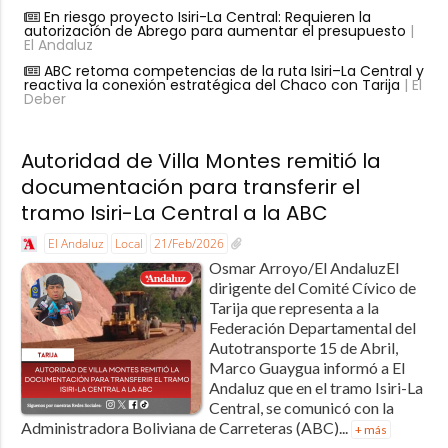
En riesgo proyecto Isiri-La Central: Requieren la
autorización de Abrego para aumentar el presupuesto
|
El Andaluz
ABC retoma competencias de la ruta Isiri–La Central y
reactiva la conexión estratégica del Chaco con Tarija
| El
Deber
Autoridad de Villa Montes remitió la
documentación para transferir el
tramo Isiri-La Central a la ABC
El Andaluz
Local
21/Feb/2026
Osmar Arroyo/El AndaluzEl
dirigente del Comité Cívico de
Tarija que representa a la
Federación Departamental del
Autotransporte 15 de Abril,
Marco Guaygua informó a El
Andaluz que en el tramo Isiri-La
Central, se comunicó con la
Administradora Boliviana de Carreteras (ABC)...
+ más