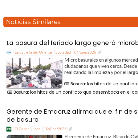
Noticias Similares
La basura del feriado largo generó micro
La Estrella del Oriente
Sociedad
04/Ene/2026
Microbasurales en algunos mercados
ciudadanos que viven cerca. Desde 
realizando la limpieza y por el larg
Basura: los hitos de un confli
Basura: los hitos de un conflicto que desemboca en el c
Gerente de Emacruz afirma que el fin de s
de basura
El Deber
Local
02/Ene/2026
El gerente de Emacruz, Ricardo Ovi