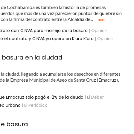
dad de Cochabamba es también la historia de promesas
acuerdos que más de una vez parecieron puntos de quiebre sin
con la firma del contrato entre la Alcaldía de...
+ más
rato con CINVA para manejo de la basura
| Opinión
ó el contrato y CINVA ya opera en K’ara K’ara
| Opinión
e basura en la ciudad
n la ciudad, llegando a acumularse los desechos en diferentes
 de la Empresa Municipal de Aseo de Santa Cruz (Emacruz),
que Emacruz sólo pagó el 2% de la deuda
| El Deber
seo urbano
| El Periódico
 de basura