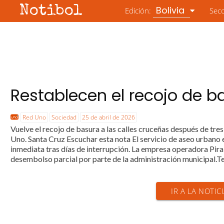
Notibol
Bolivia
Edición:
Sec
Restablecen el recojo de b
Red Uno
Sociedad
25 de abril de 2026
Vuelve el recojo de basura a las calles cruceñas después de t
Uno. Santa Cruz Escuchar esta nota El servicio de aseo urbano 
inmediata tras días de interrupción. La empresa operadora Piraí
desembolso parcial por parte de la administración municipal.Te
IR A LA NOTIC