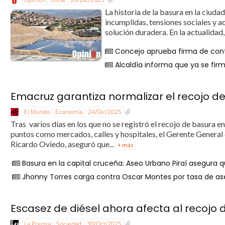
La historia de la basura en la ciu
incumplidas, tensiones sociales y 
solución duradera. En la actualidad, 
Concejo aprueba firma de cont
Alcaldía informa que ya se firm
Emacruz garantiza normalizar el recojo d
El Mundo
Economía
24/Dic/2025
Tras varios días en los que no se registró el recojo de basura e
puntos como mercados, calles y hospitales, el Gerente General
Ricardo Oviedo, aseguró que...
+ más
Basura en la capital cruceña: Aseo Urbano Piraí asegura 
Jhonny Torres carga contra Oscar Montes por tasa de a
Escasez de diésel ahora afecta al recojo
La Prensa
Sociedad
30/Oct/2025