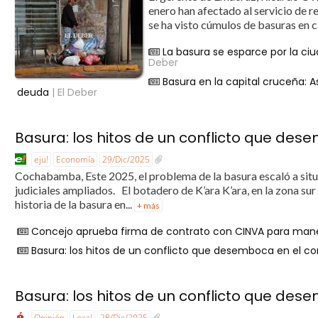
enero han afectado al servicio de re
se ha visto cúmulos de basuras en ca
La basura se esparce por la ciud
Deber
Basura en la capital cruceña: 
deuda
| El Deber
Basura: los hitos de un conflicto que de
eju!
Economía
29/Dic/2025
Cochabamba, Este 2025, el problema de la basura escaló a situ
judiciales ampliados. El botadero de K’ara K’ara, en la zona
historia de la basura en...
+ más
Concejo aprueba firma de contrato con CINVA para mane
Basura: los hitos de un conflicto que desemboca en el c
Basura: los hitos de un conflicto que de
Opinión
Local
28/Dic/2025