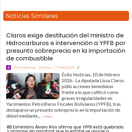
Noticias Similares
Claros exige destitución del ministro de
Hidrocarburos e intervención a YPFB por
presunto sobreprecio en la importación
de combustible
Éxito Noticias
Política
11/Feb/2026
Éxito Noticias, 10 de febrero
2026.- La diputada Lissa Claros
pidió acciones inmediatas
frente a lo que calificó como
graves irregularidades en
Yacimientos Petrolíferos Fiscales Bolivianos (YPFB), tras
destaparse un presunto sobreprecio en la importación de
diésel mediante...
+ más
Exministro Álvaro Ríos afirma que YPFB está quebrada
y propone sin privatizar que la estatal se asocie a