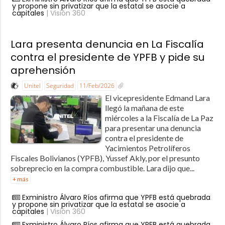
y propone sin privatizar que la estatal se asocie a
capitales
| Visión 360
Lara presenta denuncia en La Fiscalía
contra el presidente de YPFB y pide su
aprehensión
Unitel
Seguridad
11/Feb/2026
El vicepresidente Edmand Lara
llegó la mañana de este
miércoles a la Fiscalía de La Paz
para presentar una denuncia
contra el presidente de
Yacimientos Petrolíferos
Fiscales Bolivianos (YPFB), Yussef Akly, por el presunto
sobreprecio en la compra combustible. Lara dijo que...
+ más
Exministro Álvaro Ríos afirma que YPFB está quebrada
y propone sin privatizar que la estatal se asocie a
capitales
| Visión 360
Exministro Álvaro Ríos afirma que YPFB está quebrada