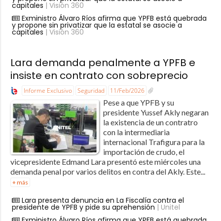
capitales
| Visión 360
Exministro Álvaro Ríos afirma que YPFB está quebrada
y propone sin privatizar que la estatal se asocie a
capitales
| Visión 360
Lara demanda penalmente a YPFB e
insiste en contrato con sobreprecio
Informe Exclusivo
Seguridad
11/Feb/2026
Pese a que YPFB y su
presidente Yussef Akly negaran
la existencia de un contratro
con la intermediaria
internacional Trafigura para la
importación de crudo, el
vicepresidente Edmand Lara presentó este miércoles una
demanda penal por varios delitos en contra del Akly. Este...
+ más
Lara presenta denuncia en La Fiscalía contra el
presidente de YPFB y pide su aprehensión
| Unitel
Exministro Álvaro Ríos afirma que YPFB está quebrada