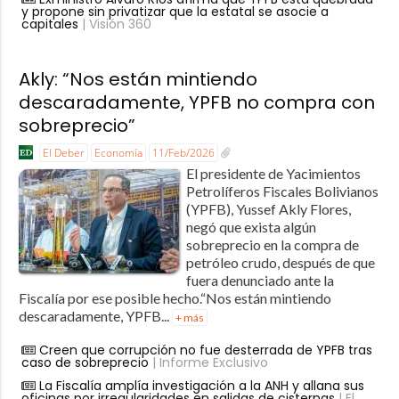
y propone sin privatizar que la estatal se asocie a
capitales
| Visión 360
Akly: “Nos están mintiendo
descaradamente, YPFB no compra con
sobreprecio”
El Deber
Economía
11/Feb/2026
El presidente de Yacimientos
Petrolíferos Fiscales Bolivianos
(YPFB), Yussef Akly Flores,
negó que exista algún
sobreprecio en la compra de
petróleo crudo, después de que
fuera denunciado ante la
Fiscalía por ese posible hecho.“Nos están mintiendo
descaradamente, YPFB...
+ más
Creen que corrupción no fue desterrada de YPFB tras
caso de sobreprecio
| Informe Exclusivo
La Fiscalía amplía investigación a la ANH y allana sus
oficinas por irregularidades en salidas de cisternas
| El