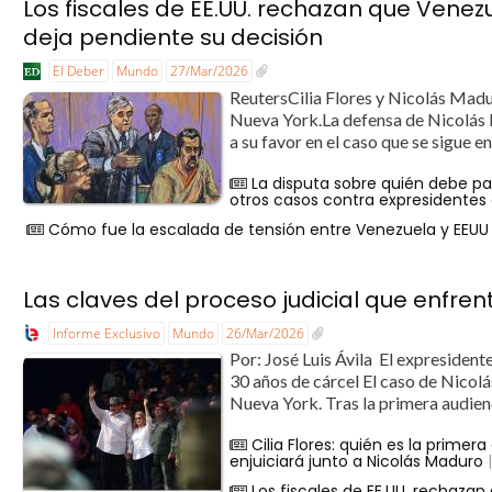
Los fiscales de EE.UU. rechazan que Venez
deja pendiente su decisión
El Deber
Mundo
27/Mar/2026
ReutersCilia Flores y Nicolás Madu
Nueva York.La defensa de Nicolás 
a su favor en el caso que se sigue e
La disputa sobre quién debe p
otros casos contra expresidentes 
Cómo fue la escalada de tensión entre Venezuela y EEUU
Las claves del proceso judicial que enfren
Informe Exclusivo
Mundo
26/Mar/2026
Por: José Luis Ávila El expresiden
30 años de cárcel El caso de Nicolá
Nueva York. Tras la primera audienci
Cilia Flores: quién es la prime
enjuiciará junto a Nicolás Maduro
|
Los fiscales de EE.UU. rechaza