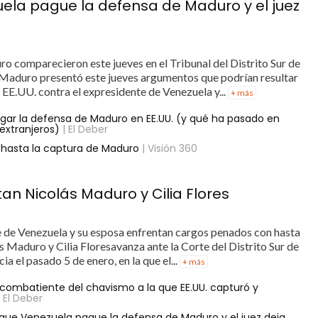
uela pague la defensa de Maduro y el juez
ro comparecieron este jueves en el Tribunal del Distrito Sur de
Maduro presentó este jueves argumentos que podrían resultar
n EE.UU. contra el expresidente de Venezuela y...
+ más
agar la defensa de Maduro en EE.UU. (y qué ha pasado en
extranjeros)
| El Deber
 hasta la captura de Maduro
| Visión 360
tan Nicolás Maduro y Cilia Flores
te de Venezuela y su esposa enfrentan cargos penados con hasta
s Maduro y Cilia Floresavanza ante la Corte del Distrito Sur de
a el pasado 5 de enero, en la que el...
+ más
ra combatiente del chavismo a la que EE.UU. capturó y
 El Deber
n que Venezuela pague la defensa de Maduro y el juez deja