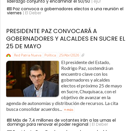
liderazgo conjunto y encaminar el 50/50
| eju!
Paz convoca a gobernadores electos a una reunión el
viernes
| El Deber
PRESIDENTE PAZ CONVOCARÁ A
GOBERNADORES Y ALCALDES EN SUCRE EL
25 DE MAYO
Red Patria Nueva
Política
25/Abr/2026
El presidente del Estado,
Rodrigo Paz, sostendrá un
encuentro clave con los
gobernadores y alcaldes
electos el próximo 25 de mayo
en Sucre, Chuquisaca, con el
objetivo de avanzar en la
agenda de autonomías y distribución de recursos. La cita
busca consolidar acuerdos...
+ más
Más de 7,4 millones de votantes irán a las urnas el
domingo para renovar el poder regional
| El Deber