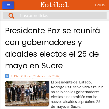
Notibol
Bolivia
menu
Presidente Paz se reunirá
con gobernadores y
alcaldes electos el 25 de
mayo en Sucre
El Día
Política
25 de abril de 2026
El presidente del Estado,
Rodrigo Paz, se volverá a reunir
no solo con los gobernadores
electos sino también con los
nuevos alcaldes el próximo 25
de mayo, en Sucre,