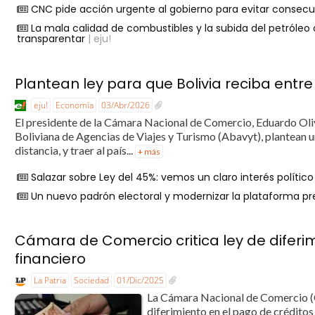
CNC pide acción urgente al gobierno para evitar consecue
La mala calidad de combustibles y la subida del petróleo o
transparentar
| eju!
Plantean ley para que Bolivia reciba entre 
eju!
Economía
03/Abr/2026
El presidente de la Cámara Nacional de Comercio, Eduardo Ol
Boliviana de Agencias de Viajes y Turismo (Abavyt), plantean u
distancia, y traer al país...
+ más
Salazar sobre Ley del 45%: vemos un claro interés polític
Un nuevo padrón electoral y modernizar la plataforma p
Cámara de Comercio critica ley de diferi
financiero
La Patria
Sociedad
01/Dic/2025
La Cámara Nacional de Comercio (C
diferimiento en el pago de crédito