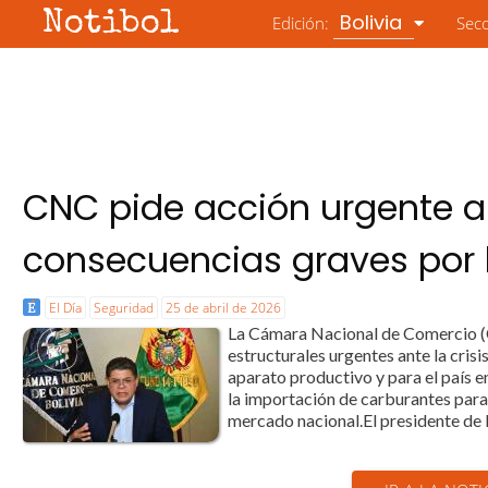
Notibol
Bolivia
Edición:
Sec
CNC pide acción urgente al
consecuencias graves por l
El Día
Seguridad
25 de abril de 2026
La Cámara Nacional de Comercio (C
estructurales urgentes ante la cris
aparato productivo y para el país en
la importación de carburantes par
mercado nacional.El presidente de 