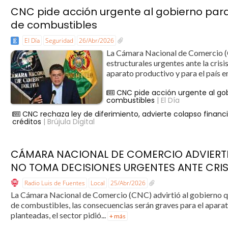
CNC pide acción urgente al gobierno para 
de combustibles
El Día
Seguridad
26/Abr/2026
La Cámara Nacional de Comercio (C
estructurales urgentes ante la cris
aparato productivo y para el país en
CNC pide acción urgente al gob
combustibles
| El Día
CNC rechaza ley de diferimiento, advierte colapso financi
créditos
| Brújula Digital
CÁMARA NACIONAL DE COMERCIO ADVIERT
NO TOMA DECISIONES URGENTES ANTE CRIS
Radio Luis de Fuentes
Local
25/Abr/2026
La Cámara Nacional de Comercio (CNC) advirtió al gobierno que,
de combustibles, las consecuencias serán graves para el aparato
planteadas, el sector pidió...
+ más