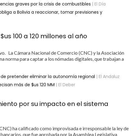
ncias graves por la crisis de combustibles
| El Día
bliga a Bolivia a reaccionar, tomar previsiones y
$us 100 a 120 millones al año
ivo. La Cámara Nacional de Comercio (CNC) y la Asociación
na norma para captar a los nómadas digitales, que trabajan a
o de pretender eliminar la autonomía regional
| El Andaluz
recisan más de $us 120 MM
| El Deber
miento por su impacto en el sistema
NC) ha calificado como improvisada e irresponsable la ley de
s bancarios, que fue aprobada por la Asamblea Legislativa