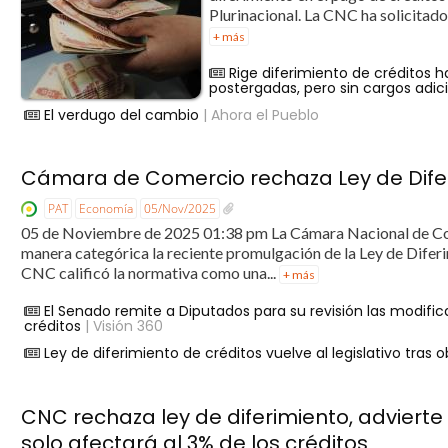
Plurinacional. La CNC ha solicitado
+ más
Rige diferimiento de créditos h
postergadas, pero sin cargos adic
El verdugo del cambio
| Ahora el Pueblo
Cámara de Comercio rechaza Ley de Difer
PAT
Economía
05/Nov/2025
05 de Noviembre de 2025 01:38 pm La Cámara Nacional de Co
manera categórica la reciente promulgación de la Ley de Diferi
CNC calificó la normativa como una...
+ más
El Senado remite a Diputados para su revisión las modific
créditos
| Visión 360
Ley de diferimiento de créditos vuelve al legislativo tras
CNC rechaza ley de diferimiento, advierte
solo afectará al 3% de los créditos