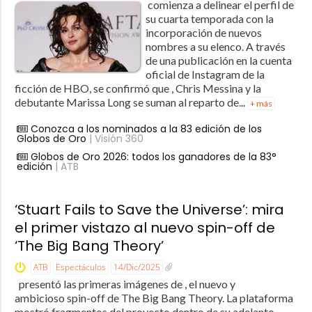
comienza a delinear el perfil de
su cuarta temporada con la
incorporación de nuevos
nombres a su elenco. A través
de una publicación en la cuenta
oficial de Instagram de la
ficción de HBO, se confirmó que , Chris Messina y la
debutante Marissa Long se suman al reparto de...
+ más
Conozca a los nominados a la 83 edición de los
Globos de Oro
| Visión 360
Globos de Oro 2026: todos los ganadores de la 83°
edición
| ATB
‘Stuart Fails to Save the Universe’: mira
el primer vistazo al nuevo spin-off de
‘The Big Bang Theory’
ATB
Espectáculos
14/Dic/2025
presentó las primeras imágenes de , el nuevo y
ambicioso spin-off de The Big Bang Theory. La plataforma
mostró fragmentos del proyecto dentro de su adelanto