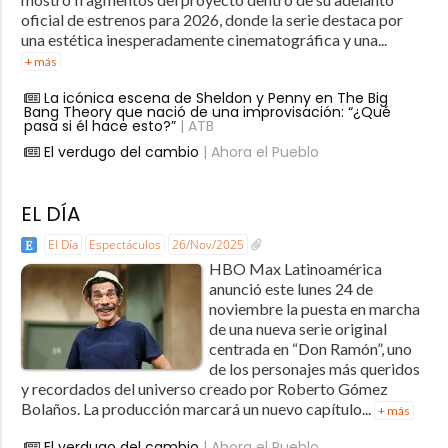
oficial de estrenos para 2026, donde la serie destaca por
una estética inesperadamente cinematográfica y una...
+ más
La icónica escena de Sheldon y Penny en The Big
Bang Theory que nació de una improvisación: “¿Qué
pasa si él hace esto?”
| ATB
El verdugo del cambio
| Ahora el Pueblo
EL DÍA
El Día
Espectáculos
26/Nov/2025
HBO Max Latinoamérica
anunció este lunes 24 de
noviembre la puesta en marcha
de una nueva serie original
centrada en “Don Ramón”, uno
de los personajes más queridos
y recordados del universo creado por Roberto Gómez
Bolaños. La producción marcará un nuevo capítulo...
+ más
El verdugo del cambio
| Ahora el Pueblo