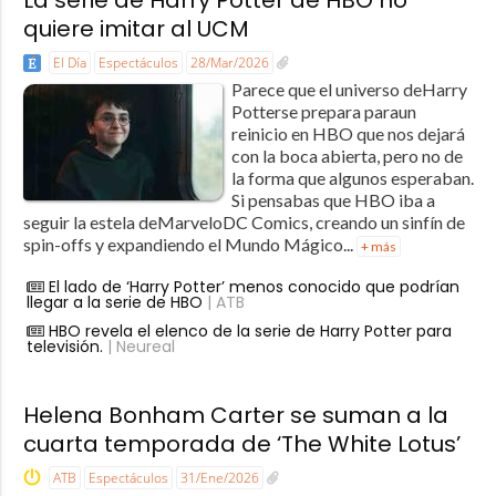
quiere imitar al UCM
El Día
Espectáculos
28/Mar/2026
Parece que el universo deHarry
Potterse prepara paraun
reinicio en HBO que nos dejará
con la boca abierta, pero no de
la forma que algunos esperaban.
Si pensabas que HBO iba a
seguir la estela deMarveloDC Comics, creando un sinfín de
spin-offs y expandiendo el Mundo Mágico...
+ más
El lado de ‘Harry Potter’ menos conocido que podrían
llegar a la serie de HBO
| ATB
HBO revela el elenco de la serie de Harry Potter para
televisión.
| Neureal
Helena Bonham Carter se suman a la
cuarta temporada de ‘The White Lotus’
ATB
Espectáculos
31/Ene/2026