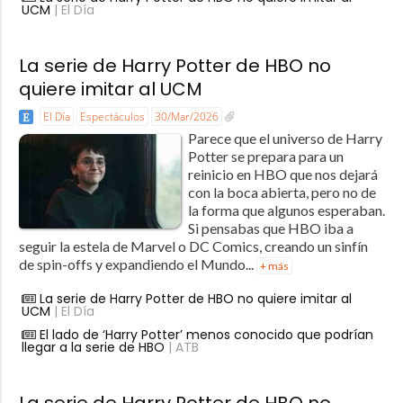
UCM
| El Día
La serie de Harry Potter de HBO no
quiere imitar al UCM
El Día
Espectáculos
30/Mar/2026
Parece que el universo de Harry
Potter se prepara para un
reinicio en HBO que nos dejará
con la boca abierta, pero no de
la forma que algunos esperaban.
Si pensabas que HBO iba a
seguir la estela de Marvel o DC Comics, creando un sinfín
de spin-offs y expandiendo el Mundo...
+ más
La serie de Harry Potter de HBO no quiere imitar al
UCM
| El Día
El lado de ‘Harry Potter’ menos conocido que podrían
llegar a la serie de HBO
| ATB
La serie de Harry Potter de HBO no