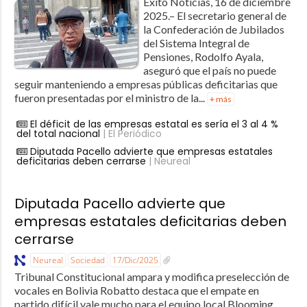
Éxito Noticias, 16 de diciembre
2025.– El secretario general de
la Confederación de Jubilados
del Sistema Integral de
Pensiones, Rodolfo Ayala,
aseguró que el país no puede
seguir manteniendo a empresas públicas deficitarias que
fueron presentadas por el ministro de la...
+ más
El déficit de las empresas estatal es sería el 3 al 4 %
del total nacional
| El Periódico
Diputada Pacello advierte que empresas estatales
deficitarias deben cerrarse
| Neureal
Diputada Pacello advierte que
empresas estatales deficitarias deben
cerrarse
Neureal
Sociedad
17/Dic/2025
Tribunal Constitucional ampara y modifica preselección de
vocales en Bolivia Robatto destaca que el empate en
partido difícil vale mucho para el equipo local Blooming