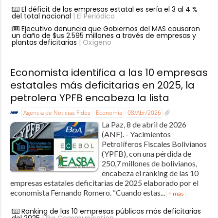
El déficit de las empresas estatal es sería el 3 al 4 %
del total nacional
| El Periódico
Ejecutivo denuncia que Gobiernos del MAS causaron
un daño de $us 2.595 millones a través de empresas y
plantas deficitarias
| Oxígeno
Economista identifica a las 10 empresas
estatales más deficitarias en 2025, la
petrolera YPFB encabeza la lista
Agencia de Noticias Fides
Economía
08/Abr/2026
La Paz, 8 de abril de 2026
(ANF). - Yacimientos
Petrolíferos Fiscales Bolivianos
(YPFB), con una pérdida de
250,7 millones de bolivianos,
encabeza el ranking de las 10
empresas estatales deficitarias de 2025 elaborado por el
economista Fernando Romero. “Cuando estas...
+ más
Ranking de las 10 empresas públicas más deficitarias
del 2025
| Go Communication