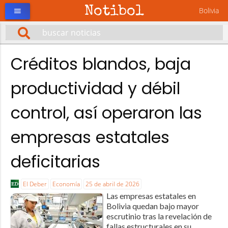
Notibol
Bolivia
menu
Créditos blandos, baja
productividad y débil
control, así operaron las
empresas estatales
deficitarias
El Deber
Economía
25 de abril de 2026
Las empresas estatales en
Bolivia quedan bajo mayor
escrutinio tras la revelación de
fallas estructurales en su