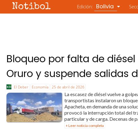
Notibol
Bolivia
Edición:
Sec
Bloqueo por falta de diésel 
Oruro y suspende salidas 
El Deber
Economía
25 de abril de 2026
La escasez de diésel vuelve a golpe
transportistas instalaron un bloqueo
Apacheta, en demanda de una soluc
provocó la interrupción total del t
particular y de carga. Decenas de p
+ Leer noticia completa