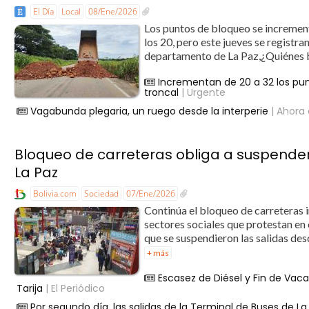
El Día
Local
08/Ene/2026
Los puntos de bloqueo se increment
los 20, pero este jueves se registra
departamento de La Paz,¿Quiénes b
Incrementan de 20 a 32 los pun
troncal
| Urgente
Vagabunda plegaria, un ruego desde la interperie
| Ahora 
Bloqueo de carreteras obliga a suspender
La Paz
Bolivia.com
Sociedad
07/Ene/2026
Continúa el bloqueo de carreteras 
sectores sociales que protestan en
que se suspendieron las salidas des
+ más
Escasez de Diésel y Fin de Vac
Tarija
| El Periódico
Por segundo día, las salidas de la Terminal de Buses de 