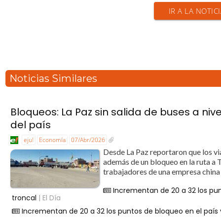
IR A LA NOTIC
Noticias Similares
Bloqueos: La Paz sin salida de buses a niv
del país
eju!
Economía
07/Abr/2026
Desde La Paz reportaron que los vi
además de un bloqueo en la ruta a Ta
trabajadores de una empresa china 
Incrementan de 20 a 32 los pun
troncal
| El Día
Incrementan de 20 a 32 los puntos de bloqueo en el país y