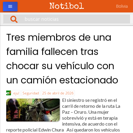
Notibol
Bolivia
menu
Tres miembros de una
familia fallecen tras
chocar su vehículo con
un camión estacionado
eju!
Seguridad
25 de abril de 2026
El siniestro se registró en el
carril de retorno de la ruta La
Paz – Oruro. Una mujer
sobrevivió y está en terapia
intensiva, de acuerdo con el
reporte policial Edwin Chura Así quedaron los vehículos