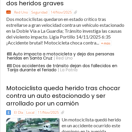
dos heridos graves
Red Uno
Seguridad
14/Nov/2025
Dos motociclistas quedaron en estado crítico tras
estrellarse a gran velocidad contra un vehículo estacionado
en la Doble Vía a La Guardia; Tránsito investiga las causas
del violento impacto. Ligia Portillo 14/11/2025 6:35
¡Accidente brutal! Motocicleta choca contra...
+ más
Auto impacta a motocicleta y deja dos personas
heridas en Santa Cruz
| Red Uno
Dos accidentes de tránsito dejan dos fallecidos en
Tarija durante el feriado
| La Patria
Motociclista queda herido tras chocar
contra un auto estacionado y ser
arrollado por un camión
El Día
Local
11/Nov/2025
Un motociclista quedó herido
en un accidente ocurrido este
domingo en la avenida