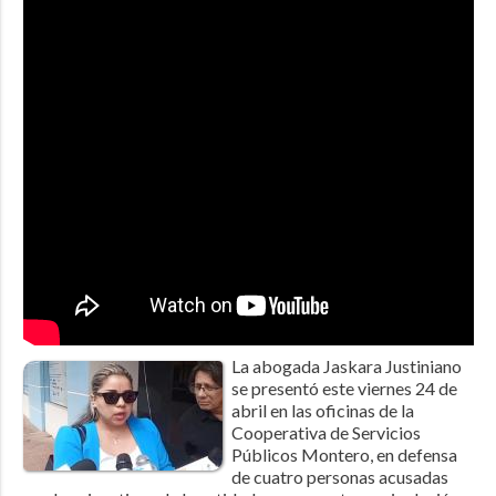
La abogada Jaskara Justiniano
se presentó este viernes 24 de
abril en las oficinas de la
Cooperativa de Servicios
Públicos Montero, en defensa
de cuatro personas acusadas