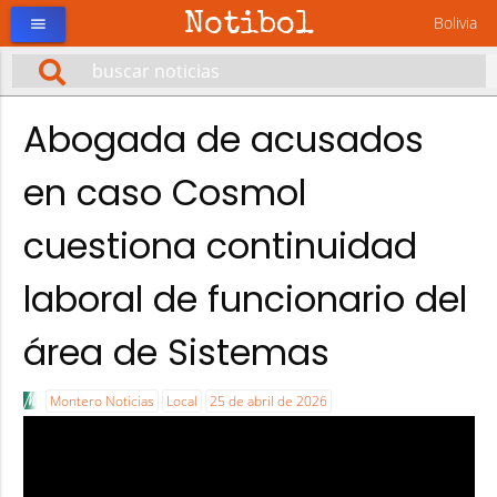
Notibol
Bolivia
menu
Abogada de acusados
en caso Cosmol
cuestiona continuidad
laboral de funcionario del
área de Sistemas
Montero Noticias
Local
25 de abril de 2026