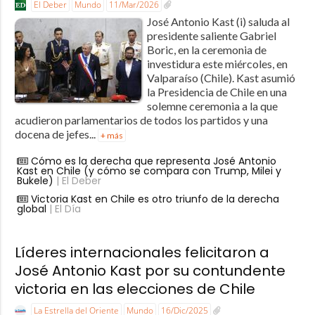
El Deber
Mundo
11/Mar/2026
José Antonio Kast (i) saluda al
presidente saliente Gabriel
Boric, en la ceremonia de
investidura este miércoles, en
Valparaíso (Chile). Kast asumió
la Presidencia de Chile en una
solemne ceremonia a la que
acudieron parlamentarios de todos los partidos y una
docena de jefes...
+ más
Cómo es la derecha que representa José Antonio
Kast en Chile (y cómo se compara con Trump, Milei y
Bukele)
| El Deber
Victoria Kast en Chile es otro triunfo de la derecha
global
| El Día
Líderes internacionales felicitaron a
José Antonio Kast por su contundente
victoria en las elecciones de Chile
La Estrella del Oriente
Mundo
16/Dic/2025