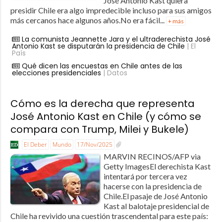
José Antonio Kast quiera
presidir Chile era algo impredecible incluso para sus amigos
más cercanos hace algunos años.No era fácil...
+ más
La comunista Jeannette Jara y el ultraderechista José
Antonio Kast se disputarán la presidencia de Chile
| El
País
Qué dicen las encuestas en Chile antes de las
elecciones presidenciales
| Datos
Cómo es la derecha que representa
José Antonio Kast en Chile (y cómo se
compara con Trump, Milei y Bukele)
El Deber
Mundo
17/Nov/2025
MARVIN RECINOS/AFP via
Getty ImagesEl derechista Kast
intentará por tercera vez
hacerse con la presidencia de
Chile.El pasaje de José Antonio
Kast al balotaje presidencial de
Chile ha revivido una cuestión trascendental para este país: