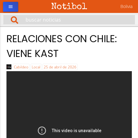
Notibol
Bolivia
menu
RELACIONES CON CHILE:
VIENE KAST
Cabildeo
Local
25 de abril de 2026