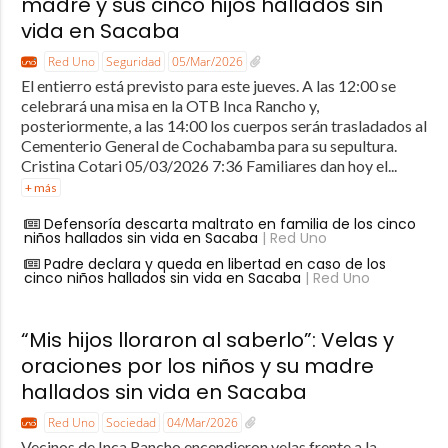
madre y sus cinco hijos hallados sin
vida en Sacaba
Red Uno
Seguridad
05/Mar/2026
El entierro está previsto para este jueves. A las 12:00 se
celebrará una misa en la OTB Inca Rancho y,
posteriormente, a las 14:00 los cuerpos serán trasladados al
Cementerio General de Cochabamba para su sepultura.
Cristina Cotari 05/03/2026 7:36 Familiares dan hoy el...
+ más
Defensoría descarta maltrato en familia de los cinco
niños hallados sin vida en Sacaba
| Red Uno
Padre declara y queda en libertad en caso de los
cinco niños hallados sin vida en Sacaba
| Red Uno
“Mis hijos lloraron al saberlo”: Velas y
oraciones por los niños y su madre
hallados sin vida en Sacaba
Red Uno
Sociedad
04/Mar/2026
Vecinos de Inca Rancho encendieron velas frente a la