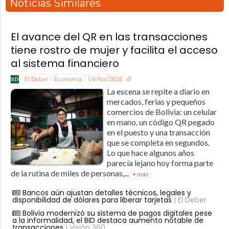
Noticias Similares
El avance del QR en las transacciones
tiene rostro de mujer y facilita el acceso
al sistema financiero
El Deber
Economía
14/Abr/2026
La escena se repite a diario en
mercados, ferias y pequeños
comercios de Bolivia: un celular
en mano, un código QR pegado
en el puesto y una transacción
que se completa en segundos.
Lo que hace algunos años
parecía lejano hoy forma parte
de la rutina de miles de personas,...
+ más
Bancos aún ajustan detalles técnicos, legales y
disponibilidad de dólares para liberar tarjetas
| El Deber
Bolivia modernizó su sistema de pagos digitales pese
a la informalidad, el BID destaca aumento notable de
transacciones
| Visión 360