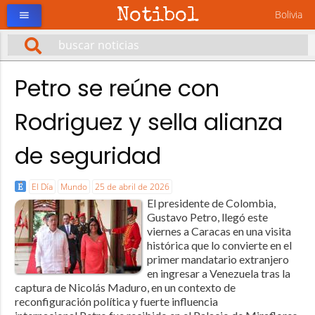
Notibol
Bolivia
menu
Petro se reúne con
Rodriguez y sella alianza
de seguridad
El Día
Mundo
25 de abril de 2026
El presidente de Colombia,
Gustavo Petro, llegó este
viernes a Caracas en una visita
histórica que lo convierte en el
primer mandatario extranjero
en ingresar a Venezuela tras la
captura de Nicolás Maduro, en un contexto de
reconfiguración política y fuerte influencia