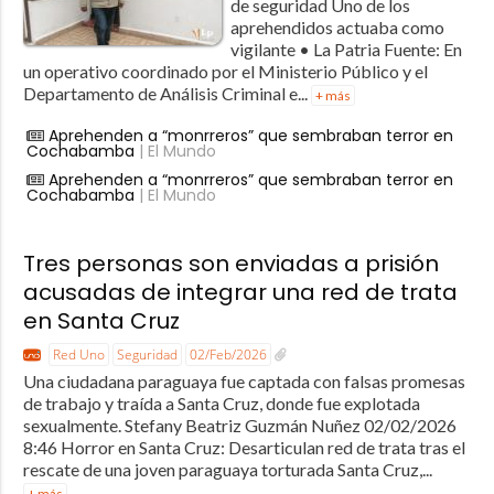
de seguridad Uno de los
aprehendidos actuaba como
vigilante • La Patria Fuente: En
un operativo coordinado por el Ministerio Público y el
Departamento de Análisis Criminal e...
+ más
Aprehenden a “monrreros” que sembraban terror en
Cochabamba
| El Mundo
Aprehenden a “monrreros” que sembraban terror en
Cochabamba
| El Mundo
Tres personas son enviadas a prisión
acusadas de integrar una red de trata
en Santa Cruz
Red Uno
Seguridad
02/Feb/2026
Una ciudadana paraguaya fue captada con falsas promesas
de trabajo y traída a Santa Cruz, donde fue explotada
sexualmente. Stefany Beatriz Guzmán Nuñez 02/02/2026
8:46 Horror en Santa Cruz: Desarticulan red de trata tras el
rescate de una joven paraguaya torturada Santa Cruz,...
+ más