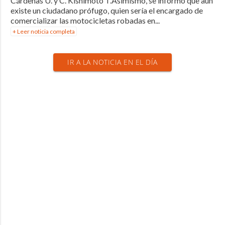
Cárdenas U. y C. Kishimoto T.Asimismo, se informó que aún
existe un ciudadano prófugo, quien sería el encargado de
comercializar las motocicletas robadas en...
+ Leer noticia completa
IR A LA NOTICIA EN EL DÍA