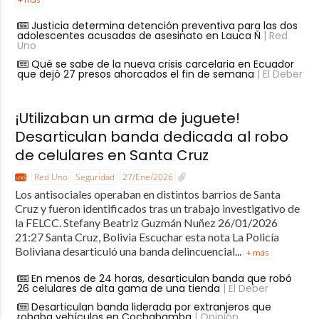
Justicia determina detención preventiva para las dos
adolescentes acusadas de asesinato en Lauca Ñ
| Red
Uno
Qué se sabe de la nueva crisis carcelaria en Ecuador
que dejó 27 presos ahorcados el fin de semana
| El Deber
¡Utilizaban un arma de juguete!
Desarticulan banda dedicada al robo
de celulares en Santa Cruz
Red Uno
Seguridad
27/Ene/2026
Los antisociales operaban en distintos barrios de Santa
Cruz y fueron identificados tras un trabajo investigativo de
la FELCC. Stefany Beatriz Guzmán Nuñez 26/01/2026
21:27 Santa Cruz, Bolivia Escuchar esta nota La Policía
Boliviana desarticuló una banda delincuencial...
+ más
En menos de 24 horas, desarticulan banda que robó
26 celulares de alta gama de una tienda
| El Deber
Desarticulan banda liderada por extranjeros que
robaba vehículos en Cochabamba
| Opinión