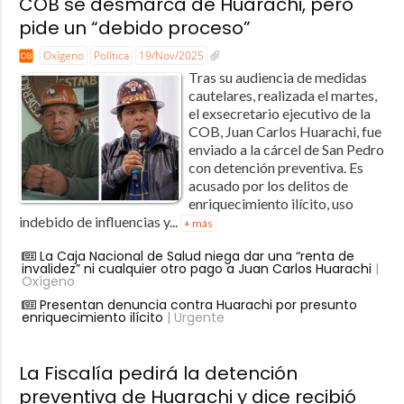
COB se desmarca de Huarachi, pero
pide un “debido proceso”
Oxígeno
Política
19/Nov/2025
Tras su audiencia de medidas
cautelares, realizada el martes,
el exsecretario ejecutivo de la
COB, Juan Carlos Huarachi, fue
enviado a la cárcel de San Pedro
con detención preventiva. Es
acusado por los delitos de
enriquecimiento ilícito, uso
indebido de influencias y...
+ más
La Caja Nacional de Salud niega dar una “renta de
invalidez” ni cualquier otro pago a Juan Carlos Huarachi
|
Oxígeno
Presentan denuncia contra Huarachi por presunto
enriquecimiento ilícito
| Urgente
La Fiscalía pedirá la detención
preventiva de Huarachi y dice recibió