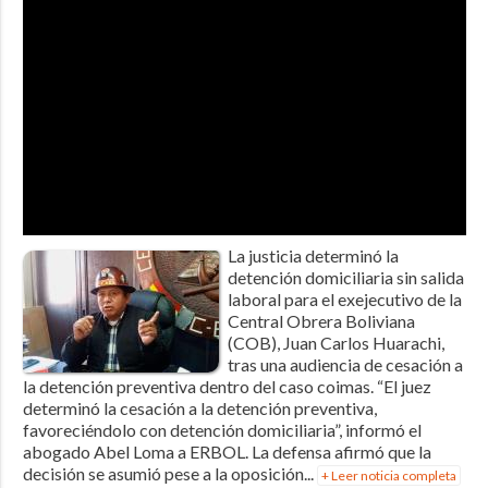
La justicia determinó la
detención domiciliaria sin salida
laboral para el exejecutivo de la
Central Obrera Boliviana
(COB), Juan Carlos Huarachi,
tras una audiencia de cesación a
la detención preventiva dentro del caso coimas. “El juez
determinó la cesación a la detención preventiva,
favoreciéndolo con detención domiciliaria”, informó el
abogado Abel Loma a ERBOL. La defensa afirmó que la
decisión se asumió pese a la oposición...
+ Leer noticia completa