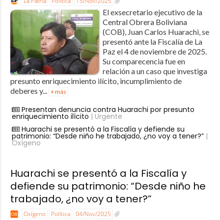
La Patria
Política
15/Nov/2025
El exsecretario ejecutivo de la
Central Obrera Boliviana
(COB), Juan Carlos Huarachi, se
presentó ante la Fiscalía de La
Paz el 4 de noviembre de 2025.
Su comparecencia fue en
relación a un caso que investiga
presunto enriquecimiento ilícito, incumplimiento de
deberes y...
+ más
Presentan denuncia contra Huarachi por presunto
enriquecimiento ilícito
| Urgente
Huarachi se presentó a la Fiscalía y defiende su
patrimonio: “Desde niño he trabajado, ¿no voy a tener?”
|
Oxígeno
Huarachi se presentó a la Fiscalía y
defiende su patrimonio: “Desde niño he
trabajado, ¿no voy a tener?”
Oxígeno
Política
04/Nov/2025