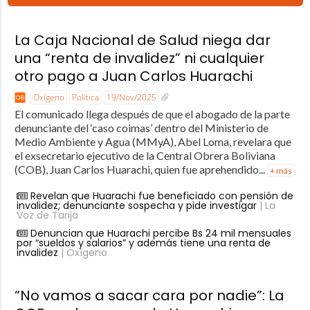
La Caja Nacional de Salud niega dar
una “renta de invalidez” ni cualquier
otro pago a Juan Carlos Huarachi
Oxígeno
Política
19/Nov/2025
El comunicado llega después de que el abogado de la parte
denunciante del ‘caso coimas’ dentro del Ministerio de
Medio Ambiente y Agua (MMyA), Abel Loma, revelara que
el exsecretario ejecutivo de la Central Obrera Boliviana
(COB), Juan Carlos Huarachi, quien fue aprehendido...
+ más
Revelan que Huarachi fue beneficiado con pensión de
invalidez; denunciante sospecha y pide investigar
| La
Voz de Tarija
Denuncian que Huarachi percibe Bs 24 mil mensuales
por “sueldos y salarios” y además tiene una renta de
invalidez
| Oxígeno
“No vamos a sacar cara por nadie”: La