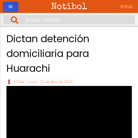
Notibol
Bolivia
menu
Dictan detención
domiciliaria para
Huarachi
El País
Local
25 de abril de 2026