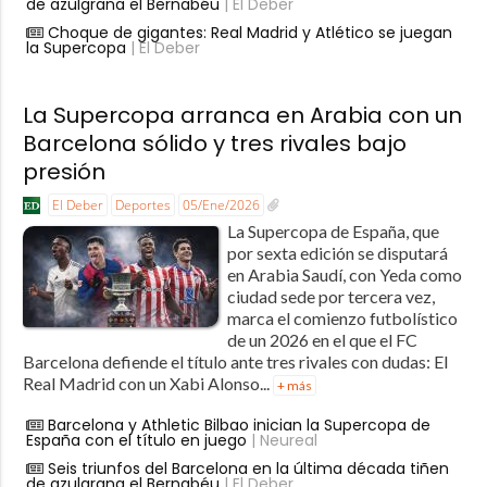
de azulgrana el Bernabéu
| El Deber
Choque de gigantes: Real Madrid y Atlético se juegan
la Supercopa
| El Deber
La Supercopa arranca en Arabia con un
Barcelona sólido y tres rivales bajo
presión
El Deber
Deportes
05/Ene/2026
La Supercopa de España, que
por sexta edición se disputará
en Arabia Saudí, con Yeda como
ciudad sede por tercera vez,
marca el comienzo futbolístico
de un 2026 en el que el FC
Barcelona defiende el título ante tres rivales con dudas: El
Real Madrid con un Xabi Alonso...
+ más
Barcelona y Athletic Bilbao inician la Supercopa de
España con el título en juego
| Neureal
Seis triunfos del Barcelona en la última década tiñen
de azulgrana el Bernabéu
| El Deber