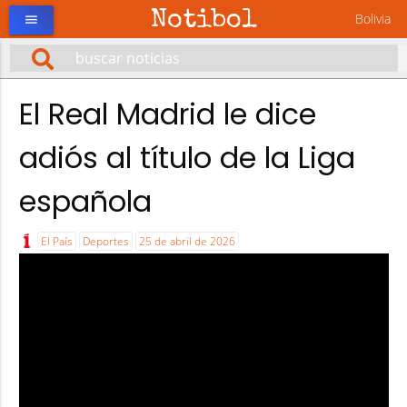
Notibol
Bolivia
menu
El Real Madrid le dice
adiós al título de la Liga
española
El País
Deportes
25 de abril de 2026