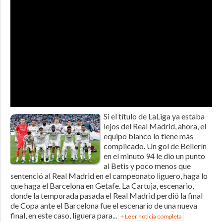
Si el título de LaLiga ya estaba
lejos del Real Madrid, ahora, el
equipo blanco lo tiene más
complicado. Un gol de Bellerín
en el minuto 94 le dio un punto
al Betis y poco menos que
sentenció al Real Madrid en el campeonato liguero, haga lo
que haga el Barcelona en Getafe. La Cartuja, escenario,
donde la temporada pasada el Real Madrid perdió la final
de Copa ante el Barcelona fue el escenario de una nueva
final, en este caso, liguera para...
+ Leer noticia completa