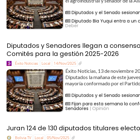
el agroindustrial y senador de la A
Diputados y el Senado sesionan
Diputado Bia Yuqui entra a un c
Deber
Diputados y Senadores llegan a consenso
Comités para la gestión 2025-2026
Éxito Noticias
Local
14/Nov/2025
Éxito Noticias, 13 de noviembre 202
Diputados la mañana de este jueves
mayoría conformado por el Partido 
Diputados y el Senado sesionan
Fijan para esta semana la con
Senadores
| Opinión
Juran 124 de 130 diputados titulares elect
Bolivia TV
Local
05/Nov/2025