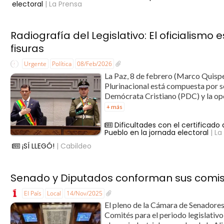
electoral
| La Prensa
Radiografía del Legislativo: El oficialismo 
fisuras
Urgente
Política
08/Feb/2026
La Paz, 8 de febrero (Marco Quispe
Plurinacional está compuesta por sei
Demócrata Cristiano (PDC) y la opo
+ más
Dificultades con el certificad
Pueblo en la jornada electoral
| La
¡SÍ LLEGÓ!
| Cabildeo
Senado y Diputados conforman sus comis
El País
Local
14/Nov/2025
El pleno de la Cámara de Senadores
Comités para el periodo legislativ