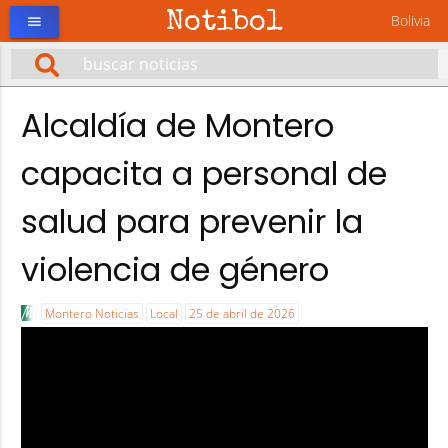
Notibol
Bolivia
menu
Alcaldía de Montero
capacita a personal de
salud para prevenir la
violencia de género
Montero Noticias
Local
25 de abril de 2026