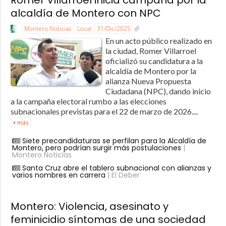
Romer Villarroel inicia campaña por la
alcaldía de Montero con NPC
Montero Noticias
Local
31/Dic/2025
En un acto público realizado en
la ciudad, Romer Villarroel
oficializó su candidatura a la
alcaldía de Montero por la
alianza Nueva Propuesta
Ciudadana (NPC), dando inicio
a la campaña electoral rumbo a las elecciones
subnacionales previstas para el 22 de marzo de 2026....
+ más
Siete precandidaturas se perfilan para la Alcaldía de
Montero, pero podrían surgir más postulaciones
|
Montero Noticias
Santa Cruz abre el tablero subnacional con alianzas y
varios nombres en carrera
| El Deber
Montero: Violencia, asesinato y
feminicidio síntomas de una sociedad