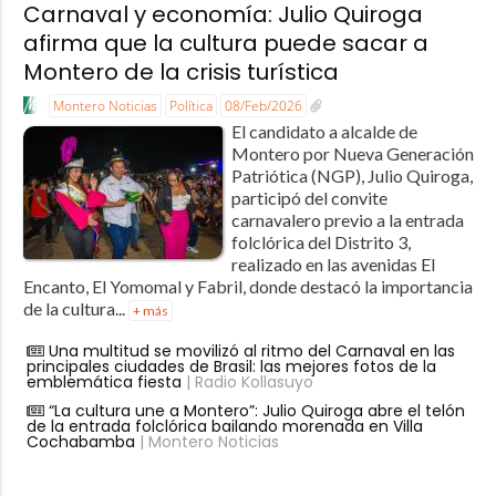
Carnaval y economía: Julio Quiroga
afirma que la cultura puede sacar a
Montero de la crisis turística
Montero Noticias
Política
08/Feb/2026
El candidato a alcalde de
Montero por Nueva Generación
Patriótica (NGP), Julio Quiroga,
participó del convite
carnavalero previo a la entrada
folclórica del Distrito 3,
realizado en las avenidas El
Encanto, El Yomomal y Fabril, donde destacó la importancia
de la cultura...
+ más
Una multitud se movilizó al ritmo del Carnaval en las
principales ciudades de Brasil: las mejores fotos de la
emblemática fiesta
| Radio Kollasuyo
“La cultura une a Montero”: Julio Quiroga abre el telón
de la entrada folclórica bailando morenada en Villa
Cochabamba
| Montero Noticias