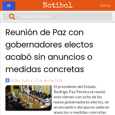
Notibol
Bolivia
menu
Reunión de Paz con
gobernadores electos
acabó sin anuncios o
medidas concretas
El Día
Política
25 de abril de 2026
El presidente del Estado,
Rodrigo Paz Pereira se reunió
este viernes con ocho de los
nueve gobernadores electos, en
un encuentro del que no salieron
anuncios o medidas concretas.