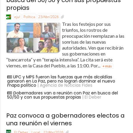
propias
eju!
Política
23/Abr/2026
Tras los festejos por sus
triunfos, los rostros de
preocupación reemplazan a las
sonrisas de las nuevas
autoridades. Ven que recibirán
sus gobernaciones en
“bancarrota” y en “terapia intensiva”. La cita será este
viernes, en la Casa del Pueblo, a las 11:00. Por...
+ más
UPC y MPS fueron las fuerzas que más alcaldías
ganaron en La Paz, pero no logran dominar el nuevo
mapa político
| Agencia de Noticias Fides
Gobernadores van a reunión con Paz en busca del
50/50 y con sus propuestas propias
| El Deber
Paz convoca a gobernadores electos a
una reunión el viernes
El Deber
Local
22/Abr/2026