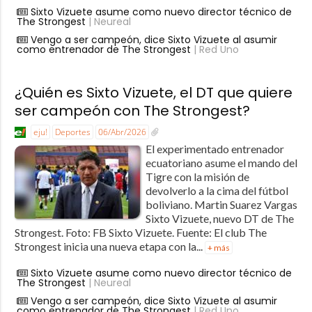
Sixto Vizuete asume como nuevo director técnico de
The Strongest
| Neureal
Vengo a ser campeón, dice Sixto Vizuete al asumir
como entrenador de The Strongest
| Red Uno
¿Quién es Sixto Vizuete, el DT que quiere
ser campeón con The Strongest?
eju!
Deportes
06/Abr/2026
El experimentado entrenador
ecuatoriano asume el mando del
Tigre con la misión de
devolverlo a la cima del fútbol
boliviano. Martin Suarez Vargas
Sixto Vizuete, nuevo DT de The
Strongest. Foto: FB Sixto Vizuete. Fuente: El club The
Strongest inicia una nueva etapa con la...
+ más
Sixto Vizuete asume como nuevo director técnico de
The Strongest
| Neureal
Vengo a ser campeón, dice Sixto Vizuete al asumir
como entrenador de The Strongest
| Red Uno