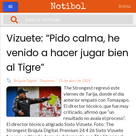
Notibol
Bolivia
menu
Vizuete: “Pido calma, he
venido a hacer jugar bien
al Tigre”
Brújula Digital
Deportes
25 de abril de 2026
The Strongest regresó este
viernes de Tarija, donde el día
anterior empató con Tomayapo.
El director técnico, que fue muy
criticado, afirmó que “un
resultado no avala el proceso”.
El director técnico atigrado Sixto Vizuete. Foto: The
Strongest Brújula Digital, Premium 24 4 26 Sixto Vizuete