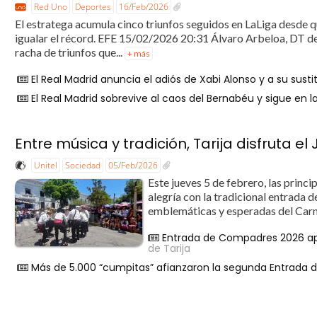
Red Uno
Deportes
16/Feb/2026
El estratega acumula cinco triunfos seguidos en LaLiga desde q
igualar el récord. EFE 15/02/2026 20:31 Álvaro Arbeloa, DT de
racha de triunfos que...
+ más
El Real Madrid anuncia el adiós de Xabi Alonso y a su susti
El Real Madrid sobrevive al caos del Bernabéu y sigue en l
Entre música y tradición, Tarija disfruta
Unitel
Sociedad
05/Feb/2026
Este jueves 5 de febrero, las princip
alegría con la tradicional entrada
emblemáticas y esperadas del Carn
Entrada de Compadres 2026 ap
de Tarija
Más de 5.000 “cumpitas” afianzaron la segunda Entrada