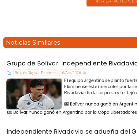
IR A LA NOTICIA E
Noticias Similares
Grupo de Bolívar: Independiente Rivadavi
Brújula Digital
Deportes
16/Abr/2026
El equipo argentino se plantó fuer
Fluminense este miércoles por la s
Rivadavia dio la sorpresa y festejó
Bolívar nunca ganó en Argenti
Bolívar nunca ganó en Argentina por la Copa Libertadore
Independiente Rivadavia se adueña del Gr