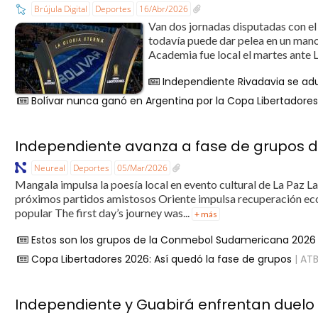
Brújula Digital
Deportes
16/Abr/2026
Van dos jornadas disputadas con el
todavía puede dar pelea en un mano
Academia fue local el martes ante La
Independiente Rivadavia se ad
Bolívar nunca ganó en Argentina por la Copa Libertadore
Independiente avanza a fase de grupos 
Neureal
Deportes
05/Mar/2026
Mangala impulsa la poesía local en evento cultural de La Paz 
próximos partidos amistosos Oriente impulsa recuperación eco
popular The first day’s journey was...
+ más
Estos son los grupos de la Conmebol Sudamericana 2026
Copa Libertadores 2026: Así quedó la fase de grupos
| AT
Independiente y Guabirá enfrentan duelo