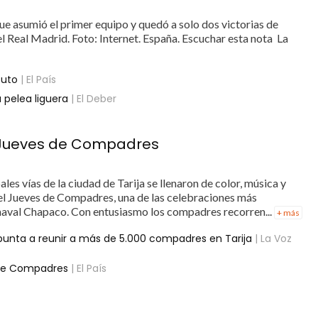
ue asumió el primer equipo y quedó a solo dos victorias de
l Real Madrid. Foto: Internet. España. Escuchar esta nota La
tuto
| El País
a pelea liguera
| El Deber
 el Jueves de Compadres
ales vías de la ciudad de Tarija se llenaron de color, música y
 del Jueves de Compadres, una de las celebraciones más
aval Chapaco. Con entusiasmo los compadres recorren...
+ más
unta a reunir a más de 5.000 compadres en Tarija
| La Voz
 de Compadres
| El País