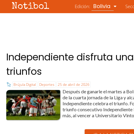
Notibol
Bolivia
Edición:
Sec
Independiente disfruta u
triunfos
Brújula Digital
Deportes
25 de abril de 2026
Después de ganarle el martes a Bolí
de la cuarta jornada de la Liga y alc
Independiente celebra el triunfo. 
triunfo consecutivo Independiente l
más, al vencer a Universitario Vinto 