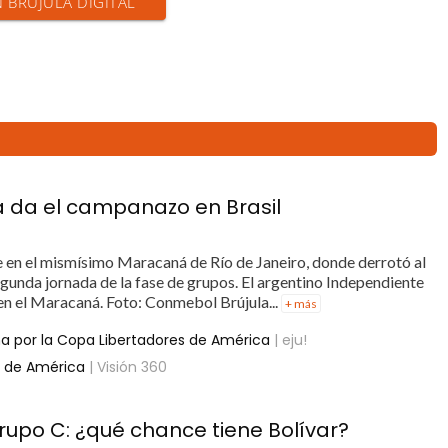
N BRÚJULA DIGITAL
a da el campanazo en Brasil
te en el mismísimo Maracaná de Río de Janeiro, donde derrotó al
egunda jornada de la fase de grupos. El argentino Independiente
 en el Maracaná. Foto: Conmebol Brújula...
+ más
na por la Copa Libertadores de América
| eju!
s de América
| Visión 360
upo C: ¿qué chance tiene Bolívar?