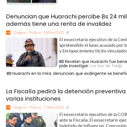
Denuncian que Huarachi percibe Bs 24 mil 
además tiene una renta de invalidez
Oxígeno
Política
18/Nov/2025
El exsecretario ejecutivo de la Cen
aprehendido el lunes acusado por l
y Enriquecimiento Ilícito vinculados
Revelan que Huarachi fue bene
pide investigar
| La Voz de Tarija
Huarachi en la mira: denuncian que exdirigente se benefi
La Fiscalía pedirá la detención preventiva
varias instituciones
Oxígeno
Política
17/Nov/2025
El exsecretario ejecutivo de la CO
ante la Fiscalía. El exsecretario e
Indebido de Influencias, Concusión y