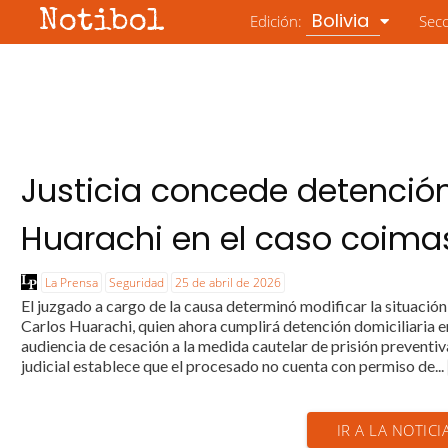
Notibol
Bolivia
Edición:
Sec
Justicia concede detención
Huarachi en el caso coima
La Prensa
Seguridad
25 de abril de 2026
El juzgado a cargo de la causa determinó modificar la situación
Carlos Huarachi, quien ahora cumplirá detención domiciliaria e
audiencia de cesación a la medida cautelar de prisión preventi
judicial establece que el procesado no cuenta con permiso de...
IR A LA NOTICI