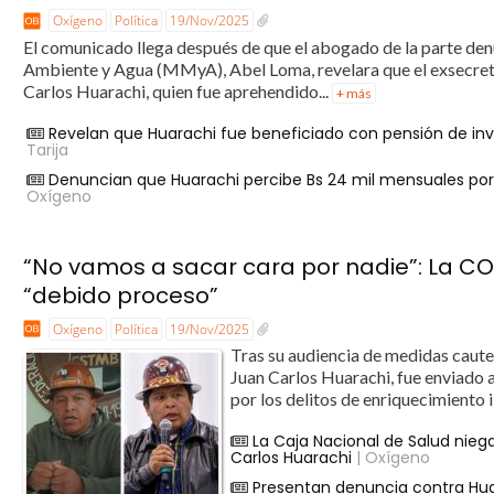
Oxígeno
Política
19/Nov/2025
El comunicado llega después de que el abogado de la parte den
Ambiente y Agua (MMyA), Abel Loma, revelara que el exsecreta
Carlos Huarachi, quien fue aprehendido...
+ más
Revelan que Huarachi fue beneficiado con pensión de inv
Tarija
Denuncian que Huarachi percibe Bs 24 mil mensuales por “
Oxígeno
“No vamos a sacar cara por nadie”: La C
“debido proceso”
Oxígeno
Política
19/Nov/2025
Tras su audiencia de medidas cautel
Juan Carlos Huarachi, fue enviado 
por los delitos de enriquecimiento il
La Caja Nacional de Salud niega
Carlos Huarachi
| Oxígeno
Presentan denuncia contra Huar