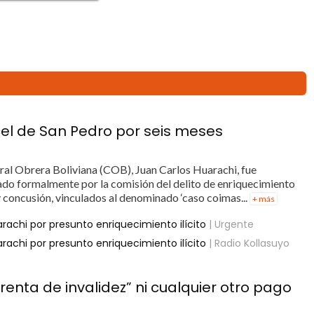
cel de San Pedro por seis meses
tral Obrera Boliviana (COB), Juan Carlos Huarachi, fue
ado formalmente por la comisión del delito de enriquecimiento
 y concusión, vinculados al denominado ‘caso coimas...
+ más
achi por presunto enriquecimiento ilícito
| Urgente
achi por presunto enriquecimiento ilícito
| Radio Kollasuyo
enta de invalidez” ni cualquier otro pago