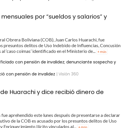
mensuales por “sueldos y salarios” y
tral Obrera Boliviana (COB), Juan Carlos Huarachi, fue
os presuntos delitos de Uso Indebido de Influencias, Concusión
 al ‘caso coimas’ identificado en el Ministerio de...
+ más
ficiado con pensión de invalidez; denunciante sospecha y
ció con pensión de invalidez
| Visión 360
 de Huarachi y dice recibió dinero de
B fue aprehendido este lunes después de presentarse a declarar
jecutivo de la COB es acusado por los presuntos delitos de Uso
 Enriquecimiento Ilícito vinculados al...
+ más