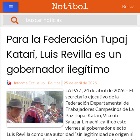
Notibol
Bolivia
menu
Para la Federación Tupaj
Katari, Luis Revilla es un
gobernador ilegítimo
Informe Exclusivo
Política
25 de abril de 2026
LA PAZ, 24 de abril de 2026 – El
secretario ejecutivo de la
Federación Departamental de
Trabajadores Campesinos de La
Paz Tupaj Katari, Vicente
Salazar Limachi, calificó este
viernes al gobernador electo
Luis Revilla como una autoridad “sin legitimidad de origen ni