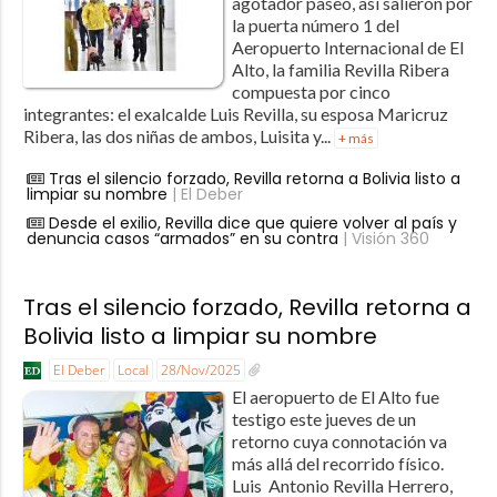
agotador paseo, así salieron por
la puerta número 1 del
Aeropuerto Internacional de El
Alto, la familia Revilla Ribera
compuesta por cinco
integrantes: el exalcalde Luis Revilla, su esposa Maricruz
Ribera, las dos niñas de ambos, Luisita y...
+ más
Tras el silencio forzado, Revilla retorna a Bolivia listo a
limpiar su nombre
| El Deber
Desde el exilio, Revilla dice que quiere volver al país y
denuncia casos “armados” en su contra
| Visión 360
Tras el silencio forzado, Revilla retorna a
Bolivia listo a limpiar su nombre
El Deber
Local
28/Nov/2025
El aeropuerto de El Alto fue
testigo este jueves de un
retorno cuya connotación va
más allá del recorrido físico.
Luis Antonio Revilla Herrero,